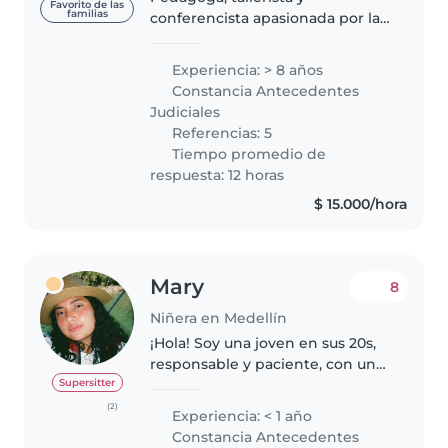
Favorito de las
familias
conferencista apasionada por la
transformación social con amplia
experiencia en coordinación y
Experiencia: > 8 años
orientación formativa, inglés con
Constancia Antecedentes
metodología de fácil
Judiciales
aprendizaje,..
Referencias: 5
Tiempo promedio de
respuesta: 12 horas
$ 15.000/hora
Mary
8
Niñera en Medellín
¡Hola! Soy una joven en sus 20s,
responsable y paciente, con un
bachillerato completado. Me
Supersitter
encanta trabajar con niños de
(2)
Experiencia: < 1 año
todas las edades, desde bebés
Constancia Antecedentes
hasta niños en edad escolar...