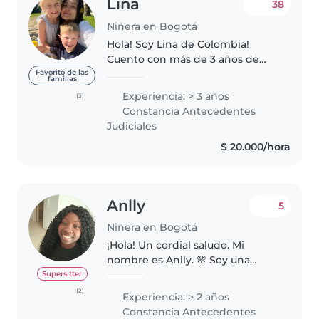
Lina
38
Niñera en Bogotá
Hola! Soy Lina de Colombia!
Cuento con más de 3 años de
experiencia cuidando y
Favorito de las
familias
acompañando a niños de todas
Experiencia: > 3 años
(3)
las edades: desde tiernos bebés
Constancia Antecedentes
hasta curiosos adolescentes.
Judiciales
Durante este..
$ 20.000/hora
Anlly
5
Niñera en Bogotá
¡Hola! Un cordial saludo. Mi
nombre es Anlly. 🌸 Soy una
persona responsable, amable,
Supersitter
paciente y muy comprometida
(2)
Experiencia: > 2 años
con el bienestar de los niños.
Constancia Antecedentes