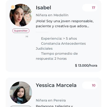
Isabel
17
Niñera en Medellín
¡Hola! Soy una joven responsable,
paciente y creativa que adora
trabajar con niños. Tengo mucha
Supersitter
experiencia con bebés hasta los
(4)
Experiencia: > 5 años
6 años de edad, tengo
Constancia Antecedentes
habilidades en dibujo, lectura,..
Judiciales
Tiempo promedio de
respuesta: 2 horas
$ 13.000/hora
Yessica Marcela
10
Niñera en Pereira
Pedagoga, tallerista y