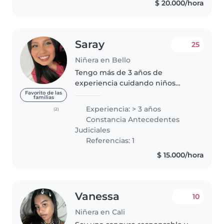
$ 20.000/hora
Saray
25
Niñera en Bello
Tengo más de 3 años de
experiencia cuidando niños
desde bebés hasta adolescentes.
Favorito de las
familias
Soy una persona responsable,
Experiencia: > 3 años
(2)
cariñosa y paciente, y disfruto
Constancia Antecedentes
acompañar a los niños en cada
Judiciales
etapa de..
Referencias: 1
$ 15.000/hora
Vanessa
10
Niñera en Cali