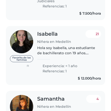
Judiciales
primera..
Referencias: 1
$ 7.500/hora
Isabella
21
Niñera en Medellín
Hola soy Isabella, una estudiante
de bachillerato con 19 años.
Tengo gran interés por el
Favorito de las
familias
cuidado de niños, tanto que me
Experiencia: < 1 año
(1)
gustaría estudiar pedagogía
Referencias: 1
infantil. Tengo habilidades
$ 12.000/hora
como..
Samantha
4
Niñera en Medellín