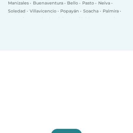
Manizales
Buenaventura
Bello
Pasto
Neiva
Soledad
Villavicencio
Popayán
Soacha
Palmira
Armenia
Itagüí
Sincelejo
Floridablanca
Tuluá
Dos Quebradas
Barrancabermeja
Riohacha
Tunja
Yopal
Florencia
Maicao
Piedecuesta
Envigado
Facatativá
Pitalito
Cartago
Zipaquirá