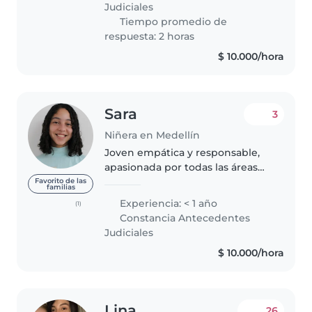
Judiciales
Tiempo promedio de
respuesta: 2 horas
$ 10.000/hora
Sara
3
Niñera en Medellín
Joven empática y responsable,
apasionada por todas las áreas
que estén relacionadas con la
Favorito de las
familias
atención integral a la primera
Experiencia: < 1 año
(1)
infancia. Siendo la paciencia mi
Constancia Antecedentes
mejor cualidad, puedo resolver..
Judiciales
$ 10.000/hora
Lina
26