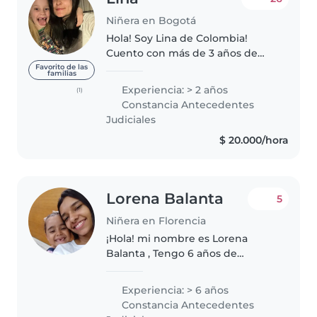
Niñera en Bogotá
Hola! Soy Lina de Colombia!
Cuento con más de 3 años de
experiencia cuidando y
Favorito de las
familias
acompañando a niños de todas
Experiencia: > 2 años
(1)
las edades: desde tiernos bebés
Constancia Antecedentes
hasta curiosos adolescentes.
Judiciales
Durante este..
$ 20.000/hora
Lorena Balanta
5
Niñera en Florencia
¡Hola! mi nombre es Lorena
Balanta , Tengo 6 años de
experiencia siendo niñera, He
cuidado niños y niñas (de 2
Experiencia: > 6 años
meses en adelante).Actualmente
Constancia Antecedentes
soy estudiante de atención a la