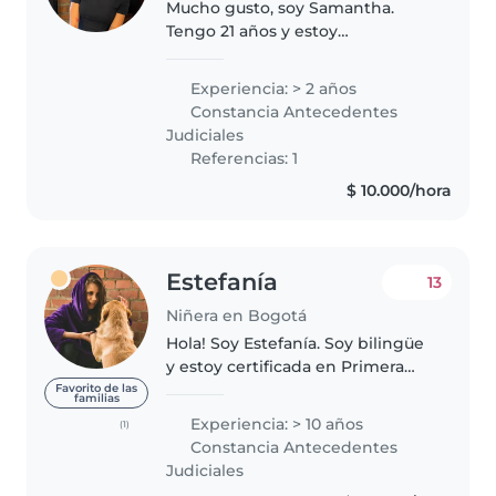
Mucho gusto, soy Samantha.
Tengo 21 años y estoy
terminando de cursar mi carrera
de comunicación social. Soy una
Experiencia: > 2 años
mujer cariñosa, tierna y atenta.
Constancia Antecedentes
Me encanta escuchar música,
Judiciales
leer,..
Referencias: 1
$ 10.000/hora
Estefanía
13
Niñera en Bogotá
Hola! Soy Estefanía. Soy bilingüe
y estoy certificada en Primera
Infancia por la Universidad del
Favorito de las
familias
Bosque. Tengo 10 años de
Experiencia: > 10 años
(1)
experiencia. Acompaño los
Constancia Antecedentes
procesos de los bebés de forma..
Judiciales