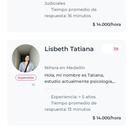
Aunque no cuento con
Judiciales
experiencia laboral..
Tiempo promedio de
respuesta: 16 minutos
$ 14.000/hora
Lisbeth Tatiana
39
Niñera en Medellín
Hola, mi nombre es Tatiana,
Supersitter
estudio actualmente psicología,
(3)
me gusta cuidar a los niños
porque en algún momento fui
Experiencia: > 5 años
una, y en muchas ocasiones
Tiempo promedio de
necesitamos un angelito que nos
respuesta: 13 minutos
enseñe,..
$ 14.000/hora