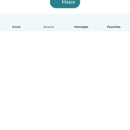
Mapa
Inicio
Buscar
Mensajes
Favoritos
Español
Cómo funciona
Ayuda
Términos y Privacidad
Precios
Datos de la empresa
Babysits para Empresas
Normas de la comunidad