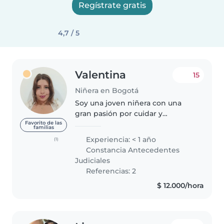
Regístrate gratis
4,7 / 5
Valentina
15
Niñera en Bogotá
Soy una joven niñera con una
gran pasión por cuidar y
entretener a los niños.Tengo
Favorito de las
familias
expectativas con niños de
Experiencia: < 1 año
(1)
primera infancia ya que trabaje
Constancia Antecedentes
en jardines infantiles y soy
Judiciales
técnica,el..
Referencias: 2
$ 12.000/hora