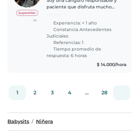
Soy una canguro responsable y
paciente que disfruta mucho
trabajando con niños. Cuento
Supersitter
con experiencia cuidando a
(2)
Experiencia: < 1 año
bebés, niños pequeños y
Constancia Antecedentes
preescolares. Además poseo
Judiciales
habilidades creativas..
Referencias: 1
Tiempo promedio de
respuesta: 6 horas
$ 14.000/hora
1
2
3
4
...
28
Babysits
Niñera