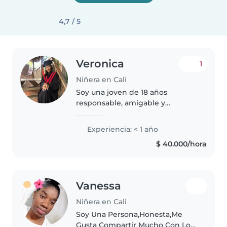
4,7 / 5
Veronica
1
Niñera en Cali
Soy una joven de 18 años
responsable, amigable y
empática. Aunque no tengo
experiencia previa como niñera,
Experiencia: < 1 año
estoy emocionada de cuidar a
$ 40.000/hora
niños de todas las edades, desde
bebés hasta..
Vanessa
Niñera en Cali
Soy Una Persona,Honesta,Me
Gusta Compartir Mucho Con Los