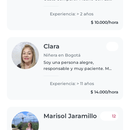
Niños Ayudarlos En Sus
Deberes,Jugar Cantar,Bailar.Ya
Experiencia: > 2 años
He Trabajado En Jardines Y Casas
$ 10.000/hora
Estoy Disponible Ya Sea Para
Interna..
Clara
Niñera en Bogotá
Soy una persona alegre,
responsable y muy paciente. Me
encanta trabajar con niños
porque veo el mundo un poco
Experiencia: > 11 años
más creativo cuando estoy con
$ 14.000/hora
ellos, y disfruto ayudándolos a
aprender,..
Marisol Jaramillo
12