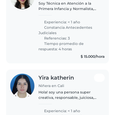
Soy Técnica en Atención a la
Primera Infancia y Normalista,
con experiencia en el cuidado y
estimulación de niños y niñas.
Experiencia: < 1 año
Me considero empática,
Constancia Antecedentes
responsable y amable. Me
Judiciales
encanta leer..
Referencias: 3
Tiempo promedio de
respuesta: 4 horas
$ 15.000/hora
Yira katherin
Niñera en Cali
Hola! soy una persona super
creativa, responsable, juiciosa,
me encanta pasar tiempo con
los peques enseñarles, cuidar de
Experiencia: < 1 año
ellos además trabaje 6 meses en