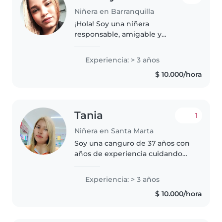
Niñera en Barranquilla
¡Hola! Soy una niñera
responsable, amigable y
paciente en sus 20s con 3 años
de experiencia cuidando niños
Experiencia: > 3 años
de todas las edades. Soy madre,
$ 10.000/hora
lo que me da una perspectiva
única y mucha..
Tania
1
Niñera en Santa Marta
Soy una canguro de 37 años con
años de experiencia cuidando
bebés y niños Soy una persona
responsable, paciente y
Experiencia: > 3 años
empática que disfruta mucho de
$ 10.000/hora
actividades como dibujar, leer
cuentos,..