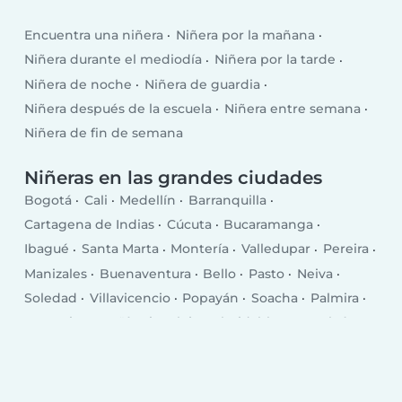
Encuentra una niñera
Niñera por la mañana
Niñera durante el mediodía
Niñera por la tarde
Niñera de noche
Niñera de guardia
Niñera después de la escuela
Niñera entre semana
Niñera de fin de semana
Niñeras en las grandes ciudades
Bogotá
Cali
Medellín
Barranquilla
Cartagena de Indias
Cúcuta
Bucaramanga
Ibagué
Santa Marta
Montería
Valledupar
Pereira
Manizales
Buenaventura
Bello
Pasto
Neiva
Soledad
Villavicencio
Popayán
Soacha
Palmira
Armenia
Itagüí
Sincelejo
Floridablanca
Tuluá
Dos Quebradas
Barrancabermeja
Riohacha
Tunja
Yopal
Florencia
Maicao
Piedecuesta
Envigado
Facatativá
Pitalito
Cartago
Zipaquirá