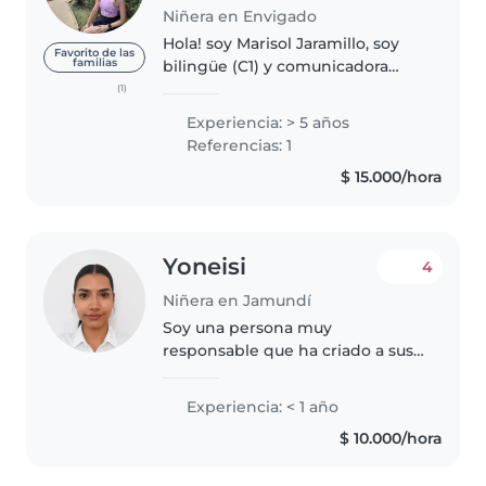
Niñera en Envigado
Hola! soy Marisol Jaramillo, soy
Favorito de las
familias
bilingüe (C1) y comunicadora
social. Tengo experiencia en el
(1)
cuidado de bebés y niños
Experiencia: > 5 años
colombianos y americanos. Soy
Referencias: 1
una persona paciente, creativa,..
$ 15.000/hora
Yoneisi
4
Niñera en Jamundí
Soy una persona muy
responsable que ha criado a sus
dos hermanos y hoy en día vivo
con mi sobrino, el cual amo con
Experiencia: < 1 año
todo mi corazón , tengo mucha
$ 10.000/hora
creatividad para distraer a los
niños..