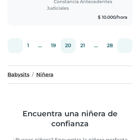
Constancia Antecedentes
un colegio en la ciudad de..
Judiciales
$ 10.000/hora
1
...
19
20
21
...
28
Babysits
Niñera
Encuentra una niñera de
confianza
¿Buscas niñera? Encuentra la niñera perfecta