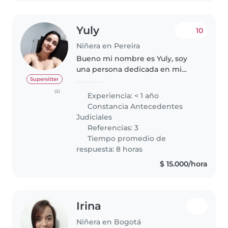
Yuly
10
Niñera en Pereira
Bueno mi nombre es Yuly, soy
una persona dedicada en mi
trabajo, estudie atención integral
Supersitter
a la primera infancia y estudio
(2)
Experiencia: < 1 año
licenciatura en educación infantil
Constancia Antecedentes
por que amo los niños,..
Judiciales
Referencias: 3
Tiempo promedio de
respuesta: 8 horas
$ 15.000/hora
Irina
Niñera en Bogotá