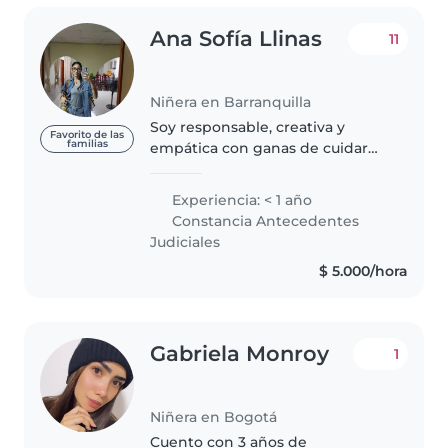
Ana Sofía Llinas
11
Niñera en Barranquilla
Soy responsable, creativa y
Favorito de las
familias
empática con ganas de cuidar
niños desde pequeños hasta
edad escolar. Cuento con
Experiencia: < 1 año
experiencia en necesidades
Constancia Antecedentes
educativas especiales como
Judiciales
autismo, hipoacusia..
$ 5.000/hora
Gabriela Monroy
1
Niñera en Bogotá
Cuento con 3 años de