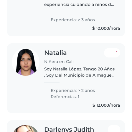
experiencia cuidando a niños de
diferentes edades, desde bebés
hasta adolescentes. Soy una
Experiencia: > 3 años
persona responsable, amigable y
$ 10.000/hora
paciente. Disfruto de actividades
como..
Natalia
1
Niñera en Cali
Soy Natalia López, Tengo 20 Años
, Soy Del Municipio de Almaguer
Cauca , Vengo De Una Familia
Muy Humilde , Me Gusta Estudiar
Experiencia: > 2 años
Y Quiero Salir Adelante , Soy
Referencias: 1
Normalista Superior , tengo..
$ 12.000/hora
Darlenys Judith