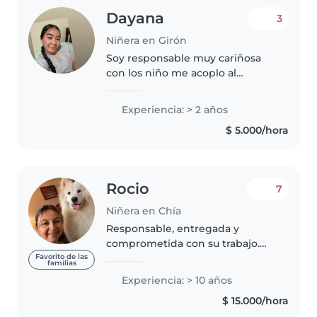
Dayana
3
Niñera en Girón
Soy responsable muy cariñosa
con los niño me acoplo al
entorno de Trabajo
Experiencia: > 2 años
$ 5.000/hora
Rocio
7
Niñera en Chía
Responsable, entregada y
comprometida con su trabajo.
Sencilla y empatica . Disfruto de
Favorito de las
familias
lo que la vida me da cada día.
Experiencia: > 10 años
Muy cariñosa y honesta. Vivo en
$ 15.000/hora
Chia cundinamarca, con mi..