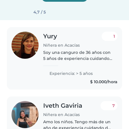
4,7 / 5
Yury
1
Niñera en Acacías
Soy una canguro de 36 años con
5 años de experiencia cuidando
a bebés y niños pequeños. Soy
responsable, amigable y
Experiencia: > 5 años
paciente. Cuento con certificado
$ 10.000/hora
de primeros auxilios y
habilidades..
Iveth Gaviria
7
Niñera en Acacías
Amo los niños. Tengo más de un
año de experiencia cuidando de