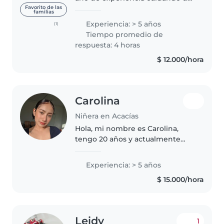
ellos, principalmente con niños
Favorito de las
familias
menores a 5 años de edad. Me
Experiencia: > 5 años
(1)
encantaría tener la oportunidad
Tiempo promedio de
de seguir disfrutando con..
respuesta: 4 horas
$ 12.000/hora
Carolina
Niñera en Acacías
Hola, mi nombre es Carolina,
tengo 20 años y actualmente
vivo en Acacías debido a una
mudanza reciente. Me considero
Experiencia: > 5 años
una persona muy amable,
$ 15.000/hora
responsable, paciente y cariñosa.
Me gustan..
Leidy
1