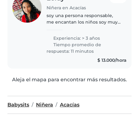
Niñera en Acacías
soy una persona responsable,
me encantan los niños soy muy
entregada y comprometida con
mis labores y ordenes dadas, me
Experiencia: > 3 años
encantaria tener la oportunidad
Tiempo promedio de
de ser la niñera que estas
respuesta: 11 minutos
buscando.
$ 13.000/hora
Aleja el mapa para encontrar más resultados.
Babysits
Niñera
Acacías