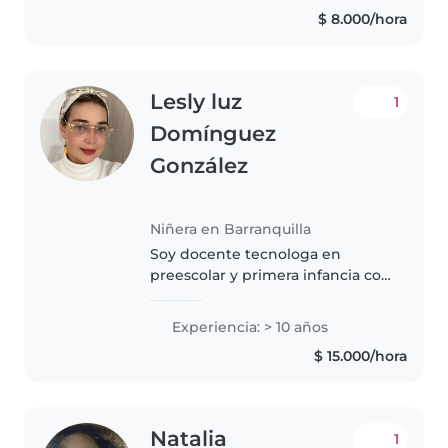
certificados profesionales como
$ 8.000/hora
niñera, sí tengo mucha
experiencia..
Lesly luz
1
Domínguez
González
Niñera en Barranquilla
Soy docente tecnologa en
preescolar y primera infancia con
10 años de experiencia
trabajando con niños de todas
Experiencia: > 10 años
las edades, desde preescolares
$ 15.000/hora
hasta adolescentes. Soy
responsable,..
Natalia
1