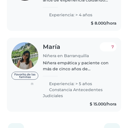
años de experiencia cuidando
niños de todas las edades, desde
bebés hasta adolescentes. Soy
Experiencia: > 4 años
una persona responsable,
$ 8.000/hora
empática y creativa que disfruta..
María
7
Niñera en Barranquilla
Niñera empática y paciente con
más de cinco años de
experiencia cuidando bebés y
Favorito de las
familias
niños de diversas edades. Soy
Experiencia: > 5 años
(1)
Trabajadora Social con énfasis en
Constancia Antecedentes
Familia y cuento con
Judiciales
certificación..
$ 15.000/hora