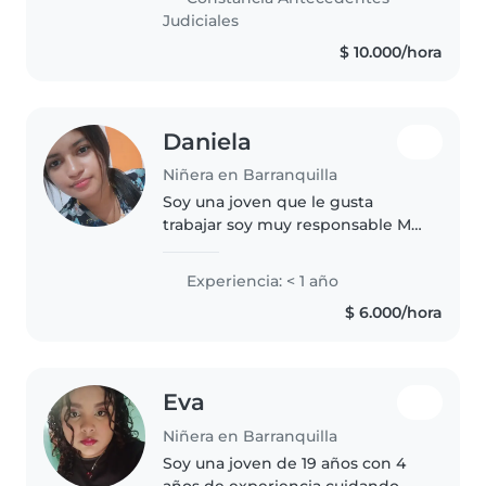
comunicarte conmigo q con
Judiciales
gusto te las doy ojala..
$ 10.000/hora
Daniela
Niñera en Barranquilla
Soy una joven que le gusta
trabajar soy muy responsable Me
gustaría salir adelante Me gustan
mucho los niños , jugar con ellos,
Experiencia: < 1 año
atenderlos , me gusta poner
$ 6.000/hora
todo de mi parte para..
Eva
Niñera en Barranquilla
Soy una joven de 19 años con 4