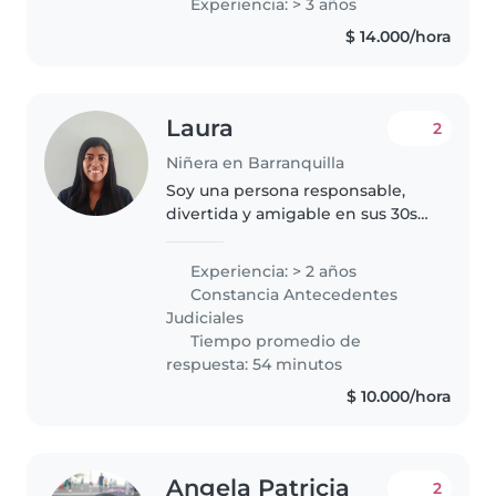
Experiencia: > 3 años
niñas. Me caracterizo por ser una
$ 14.000/hora
persona paciente, responsable,..
Laura
2
Niñera en Barranquilla
Soy una persona responsable,
divertida y amigable en sus 30s
con 2 años de experiencia
cuidando niños de diferentes
Experiencia: > 2 años
edades. Me encanta leer
Constancia Antecedentes
cuentos, hacer música y jugar
Judiciales
con los niños...
Tiempo promedio de
respuesta: 54 minutos
$ 10.000/hora
Angela Patricia
2