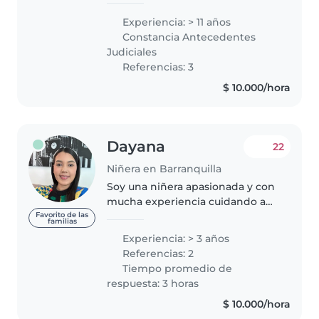
colaboradora . Muy cuidadosa
Experiencia: > 11 años
con los niños fui madre
Constancia Antecedentes
comunitaria . Con deseos de
Judiciales
trabajar..
Referencias: 3
$ 10.000/hora
Dayana
22
Niñera en Barranquilla
Soy una niñera apasionada y con
mucha experiencia cuidando a
niños de todas las edades, desde
Favorito de las
familias
bebés hasta adolescentes.
Experiencia: > 3 años
Durante mis 3 años de trabajo,
Referencias: 2
he desarrollado una gran
Tiempo promedio de
habilidad..
respuesta: 3 horas
$ 10.000/hora