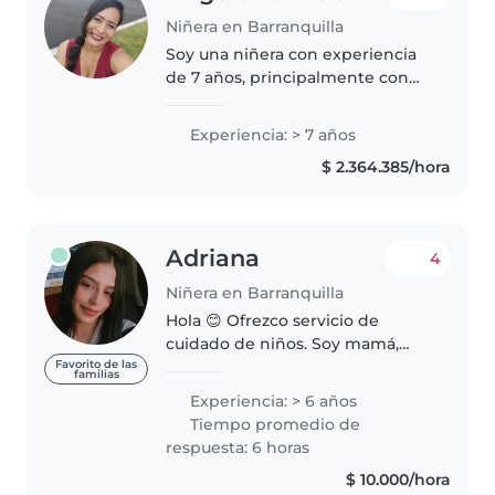
Niñera en Barranquilla
Soy una niñera con experiencia
de 7 años, principalmente con
niños pequeños. Soy una
persona paciente, divertida y
Experiencia: > 7 años
responsable, que disfruta de
$ 2.364.385/hora
actividades como dibujar, leer a
los..
Adriana
4
Niñera en Barranquilla
Hola 😊 Ofrezco servicio de
cuidado de niños. Soy mamá,
responsable, paciente y
Favorito de las
familias
comprometida con brindar un
Experiencia: > 6 años
ambiente seguro, tranquilo y con
Tiempo promedio de
respeto, donde los niños se
respuesta: 6 horas
sientan en..
$ 10.000/hora