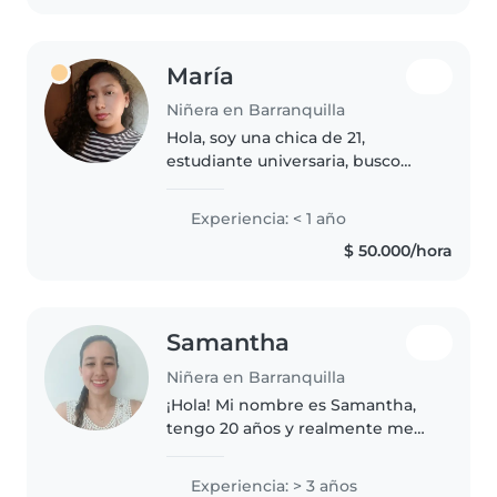
María
Niñera en Barranquilla
Hola, soy una chica de 21,
estudiante universaria, busco
empleo como docente
reforzadora de medio tiempo (en
Experiencia: < 1 año
las tardes) ya que en las mañana
$ 50.000/hora
me encuentro estudiando, tengo
experiencia..
Samantha
Niñera en Barranquilla
¡Hola! Mi nombre es Samantha,
tengo 20 años y realmente me
encanta pasar tiempo con niños.
Aunque todavía no tengo
Experiencia: > 3 años