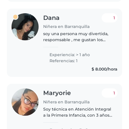
Dana
1
Niñera en Barranquilla
soy una persona muy divertida,
respomsable , me gustan los
niños les doy la mayor entención
, vivo en la ciudad de
Experiencia: > 1 año
Barranquilla ,tengo paciencia
Referencias: 1
para los niños , los ayudo con
$ 8.000/hora
trabajos..
Maryorie
1
Niñera en Barranquilla
Soy técnica en Atención Integral
a la Primera Infancia, con 3 años
de experiencia en el cuidado y
acompañamiento de niños y