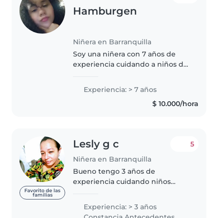
Hamburgen
Niñera en Barranquilla
Soy una niñera con 7 años de
experiencia cuidando a niños de
diferentes edades, desde bebés
hasta de primaria. Soy
Experiencia: > 7 años
responsable, creativa y muy
$ 10.000/hora
paciente. Disfruto mucho de
actividades..
Lesly g c
5
Niñera en Barranquilla
Bueno tengo 3 años de
experiencia cuidando niños
pequeños y bebés me gustaría
Favorito de las
familias
cuidar de sus hijos si necesitas
Experiencia: > 3 años
alguna referencia puedes
Constancia Antecedentes