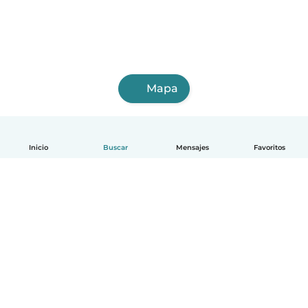
Mapa
Inicio
Buscar
Mensajes
Favoritos
Español
Cómo funciona
Ayuda
Términos y Privacidad
Precios
Datos de la empresa