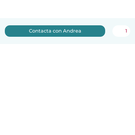
Contacta con Andrea
1
Español
Cómo funciona
Ayuda
Términos y Privacidad
Precios
Datos de la empresa
Babysits para Empresas
Normas de la comunidad