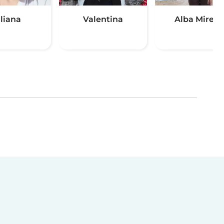
iliana
Valentina
Alba Mireya