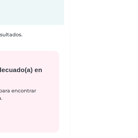
sultados.
decuado(a) en
 para encontrar
.