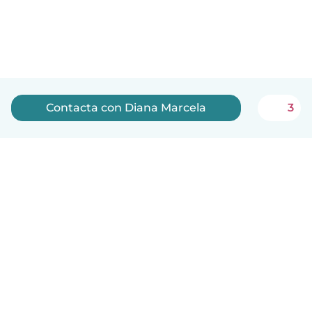
Contacta con Diana Marcela
3
Español
Cómo funciona
Ayuda
Términos y Privacidad
Precios
Datos de la empresa