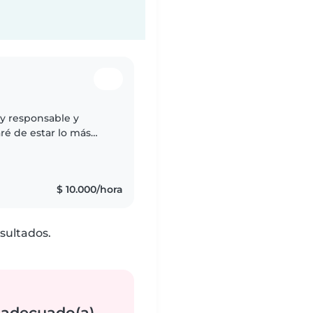
uy responsable y
ré de estar lo más
mucha paciencia
$ 10.000/hora
sultados.
 adecuado(a)