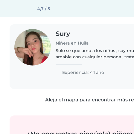
4,7 / 5
Sury
Niñera en Huila
Solo se que amo a los niños , soy m
amable con cualquier persona , trata
pendiente posible También tengo 
Experiencia: < 1 año
Aleja el mapa para encontrar más re
¿No encuentras ningún(a) niñera