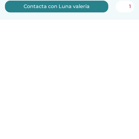
Contacta con Luna valeria
1
Español
Cómo funciona
Ayuda
Términos y Privacidad
Precios
Datos de la empresa
Babysits para Empresas
Normas de la comunidad