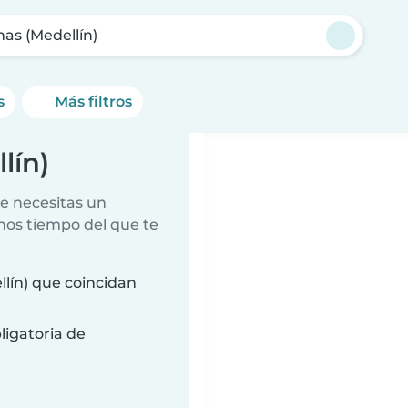
nas (Medellín)
s
Más filtros
lín)
e necesitas un
nos tiempo del que te
lín) que coincidan
ligatoria de