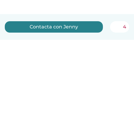
Contacta con Jenny
4
Español
Cómo funciona
Ayuda
Términos y Privacidad
Precios
Datos de la empresa
Babysits para Empresas
Normas de la comunidad