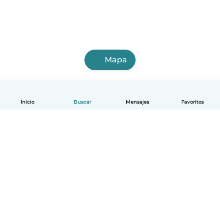
Mapa
Inicio
Buscar
Mensajes
Favoritos
Español
Cómo funciona
Ayuda
Términos y Privacidad
Precios
Datos de la empresa