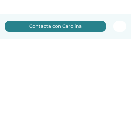
Contacta con Carolina
Español
Cómo funciona
Ayuda
Términos y Privacidad
Precios
Datos de la empresa
Babysits para Empresas
Normas de la comunidad