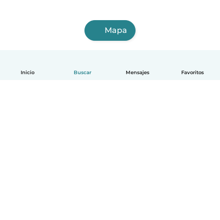
Mapa
Inicio
Buscar
Mensajes
Favoritos
Español
Cómo funciona
Ayuda
Términos y Privacidad
Precios
Datos de la empresa
Babysits para Empresas
Normas de la comunidad