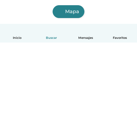
Mapa
Inicio
Buscar
Mensajes
Favoritos
Español
Cómo funciona
Ayuda
Términos y Privacidad
Precios
Datos de la empresa
Babysits para Empresas
Normas de la comunidad