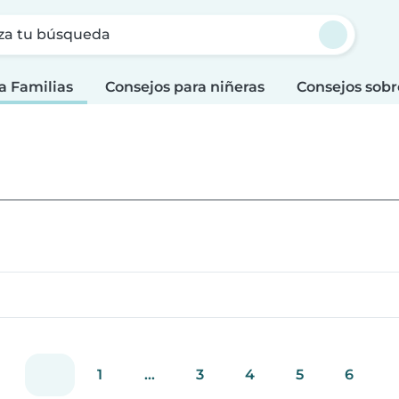
za tu búsqueda
a Familias
Consejos para niñeras
Consejos sobr
1
...
3
4
5
6