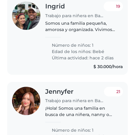
Ingrid
19
Trabajo para niñera en Barrancabermeja
Somos una familia pequeña,
amorosa y organizada. Vivimos
en un ambiente tranquilo, con
rutinas estables y mucha
Número de niños: 1
dedicación hacia nuestra hija,
Edad de los niños:
Bebé
quien al momento de iniciar el
Última actividad: hace 2 días
cuidado..
$ 30.000/hora
Jennyfer
21
Trabajo para niñera en Barrancabermeja
¡Hola! Somos una familia en
busca de una niñera, nanny o
cuidador(a) para nuestro bebé
tranquilo, creativo y amigable.
Número de niños: 1
Necesitamos a alguien que se