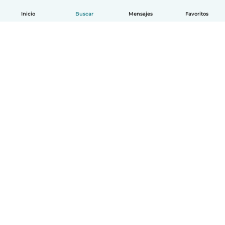
Inicio
Buscar
Mensajes
Favoritos
Español
Cómo funciona
Ayuda
Términos y Privacidad
Precios
Datos de la empresa
Babysits para Empresas
Normas de la comunidad
© Babysits B.V.