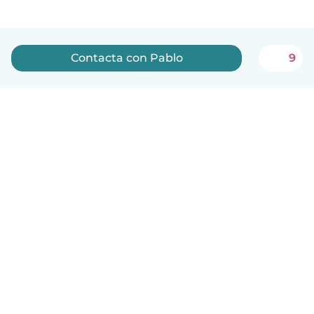
Contacta con Pablo
9
Español
Cómo funciona
Ayuda
Términos y Privacidad
Precios
Datos de la empresa
Babysits para Empresas
Normas de la comunidad