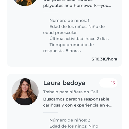
playdates and homework—your
playful nanny can provide both!
Bilingual (English/Spanish)
Número de niños: 1
caregiver to engage and nurture
Edad de los niños:
Niño de
their curious mind at our home.
edad preescolar
Come..
Última actividad: hace 2 días
Tiempo promedio de
respuesta: 8 horas
$ 10.318/hora
Laura bedoya
13
Trabajo para niñera en Cali
Buscamos persona responsable,
cariñosa y con experiencia en el
cuidado infantil para acompañar
a nuestra familia de lunes a
Número de niños: 2
viernes. Tenemos una niña de 15
Edad de los niños:
Niño