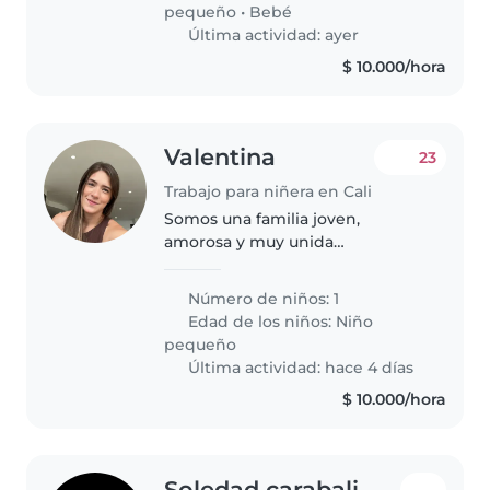
meses y un bebé que está..
pequeño
•
Bebé
Última actividad: ayer
$ 10.000/hora
Valentina
23
Trabajo para niñera en Cali
Somos una familia joven,
amorosa y muy unida
conformada por papá, mamá y
nuestra bebé María Antonia. En
Número de niños: 1
nuestro hogar valoramos mucho
Edad de los niños:
Niño
el respeto, la paciencia, la
pequeño
tranquilidad y el..
Última actividad: hace 4 días
$ 10.000/hora
Soledad carabali