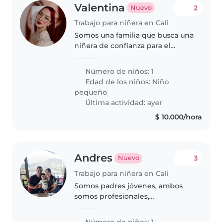
Valentina
2
Nuevo
Trabajo para niñera en Cali
Somos una familia que busca una
niñera de confianza para el
cuidado ocasional de mi hija de 2
años. Necesitamos apoyo por
Número de niños: 1
días, según se requiera. En
Edad de los niños:
Niño
algunas ocasiones también
pequeño
agradeceríamos..
Última actividad: ayer
$ 10.000/hora
Andres
3
Nuevo
Trabajo para niñera en Cali
Somos padres jóvenes, ambos
somos profesionales,
maximiliano es un niño increíble,
aprende muy rápido, es