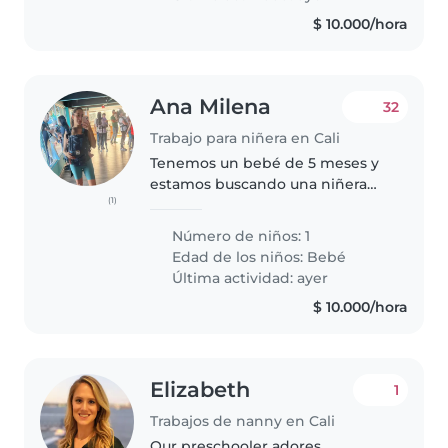
$ 10.000/hora
Ana Milena
32
Trabajo para niñera en Cali
Tenemos un bebé de 5 meses y
estamos buscando una niñera
(1)
amorosa y comprometida con el
cuidado de nuestro pequeño.
Número de niños: 1
Una persona alegre, amorosa,
Edad de los niños:
Bebé
dedicada y aseada . Es
Última actividad: ayer
importante..
$ 10.000/hora
Elizabeth
1
Trabajos de nanny en Cali
Our preschooler adores