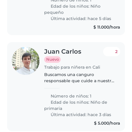
Número de niños: 1
inteligente y le gusta explorar.
Edad de los niños:
Niño
Tiene energía de sobra, es muy
pequeño
sano, está..
Última actividad: hace 5 días
$ 11.000/hora
Juan Carlos
2
Nuevo
Trabajo para niñera en Cali
Buscamos una canguro
responsable que cuide a nuestro
niño de 7 años (inteligente y
juguetón). Necesita saber cocinar
Número de niños: 1
y debe sentirse cómoda en
Edad de los niños:
Niño de
entorno familiar. Más detalles al
primaria
contactar
Última actividad: hace 3 días
$ 5.000/hora