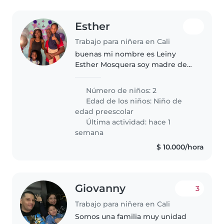
Esther
Trabajo para niñera en Cali
buenas mi nombre es Leiny
Esther Mosquera soy madre de
mellizos niño y niña de 5 años y
me encantan los niños amo que
Número de niños: 2
crezcan en un ambiente sano y
Edad de los niños:
Niño de
divertido. me caracterizo por ser..
edad preescolar
Última actividad: hace 1
semana
$ 10.000/hora
Giovanny
3
Trabajo para niñera en Cali
Somos una familia muy unidad