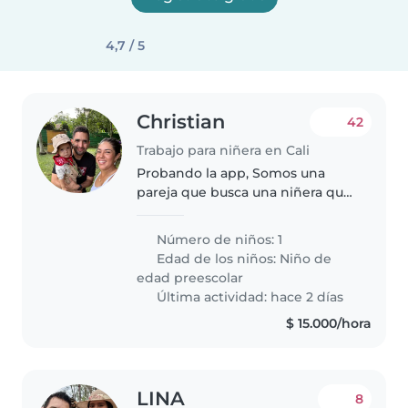
4,7 / 5
Christian
42
Trabajo para niñera en Cali
Probando la app, Somos una
pareja que busca una niñera que
nos ayude a cuidar nuestra bebe
en ciertos horarios nocturnos
Número de niños: 1
para poder disfrutar tiempo en
Edad de los niños:
Niño de
pareja tambien contamos con..
edad preescolar
Última actividad: hace 2 días
$ 15.000/hora
LINA
8