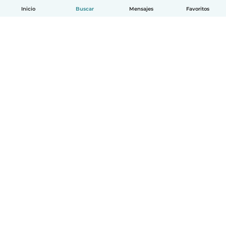
Inicio
Buscar
Mensajes
Favoritos
Español
Cómo funciona
Ayuda
Términos y Privacidad
Precios
Datos de la empresa
Babysits para Empresas
Normas de la comunidad
© Babysits B.V.