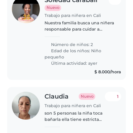
Nuevo
Trabajo para niñera en Cali
Nuestra familia busca una niñera
responsable para cuidar a
nuestros dos pequeños
energéticos. Preferimos que se
Número de niños: 2
sienta cómoda cocinando y
Edad de los niños:
Niño
creando un ambiente divertido
pequeño
para ellos...
Última actividad: ayer
$ 8.000/hora
Claudia
1
Nuevo
Trabajo para niñera en Cali
son 5 personas la niña toca
bañarla ella tiene estricta
alimentación medicado
neutrologa estar pendiente de