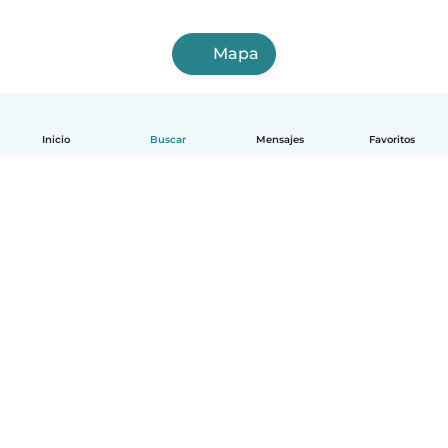
Mapa
Inicio
Buscar
Mensajes
Favoritos
Español
Cómo funciona
Ayuda
Términos y Privacidad
Precios
Datos de la empresa
Babysits para Empresas
Normas de la comunidad