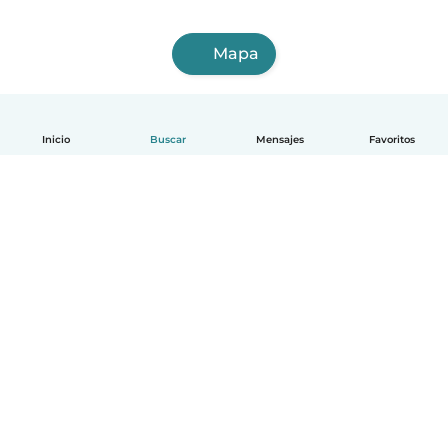
Mapa
Inicio
Buscar
Mensajes
Favoritos
Español
Cómo funciona
Ayuda
Términos y Privacidad
Precios
Datos de la empresa
Babysits para Empresas
Normas de la comunidad