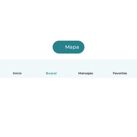
Mapa
Inicio
Buscar
Mensajes
Favoritos
Español
Cómo funciona
Ayuda
Términos y Privacidad
Precios
Datos de la empresa