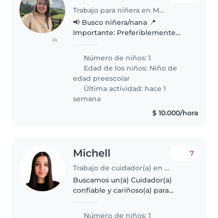
Trabajo para niñera en Medellín
📢 Busco niñera/nana 📍
Importante: Preferiblemente
(3)
que viva en Belén o cuente con
transporte propio. Estoy
Número de niños: 1
buscando una persona con
Edad de los niños:
Niño de
mucha empatía, paciencia y
edad preescolar
buena energía para cuidar..
Última actividad: hace 1
semana
$ 10.000/hora
Michell
7
Trabajo de cuidador(a) en Medellín
Buscamos un(a) Cuidador(a)
confiable y cariñoso(a) para
nuestro pequeño de energía
inagotable. Necesitamos alguien
Número de niños: 1