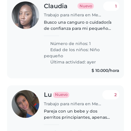
Claudia
1
Nuevo
Trabajo para niñera en Medellín
Busco una canguro o cuidador/a
de confianza para mi pequeño
de 2 años. Es tranquilo, juguetón
e inteligente. Resido en la
Número de niños: 1
ciudad de Medellín cra 50ff #
Edad de los niños:
Niño
4SUR-31 asi que la atención..
pequeño
Última actividad: ayer
$ 10.000/hora
Lu
2
Nuevo
Trabajo para niñera en Medellín
Pareja con un bebe y dos
perritos principiantes, apenas
empezando la vida