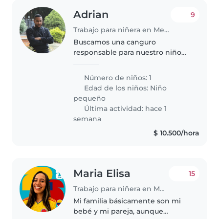
Adrian
9
Trabajo para niñera en Medellín
Buscamos una canguro
responsable para nuestro niño
tranquilo y cariñoso. Ideal
alguien cómodo con mascotas y
Número de niños: 1
labores sencillas. Si sabes cocinar
Edad de los niños:
Niño
y tienes experiencia con peques,
pequeño
escríbenos...
Última actividad: hace 1
semana
$ 10.500/hora
Maria Elisa
15
Trabajo para niñera en Medellín
Mi familia básicamente son mi
bebé y mi pareja, aunque