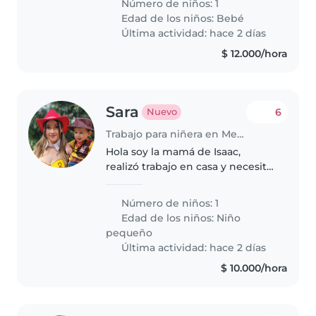
Número de niños: 1
Edad de los niños:
Bebé
Última actividad: hace 2 días
$ 12.000/hora
Sara
6
Nuevo
Trabajo para niñera en Medellín
Hola soy la mamá de Isaac,
realizó trabajo en casa y necesito
colaboración para su cuidado su
estimulación y mis tiempos
Número de niños: 1
libres vivimos en un aparta
Edad de los niños:
Niño
estudio y convivimos la mayor
pequeño
parte..
Última actividad: hace 2 días
$ 10.000/hora