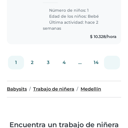
temporalmente están conmigo
dos hermanas mías. Me gustaría
Número de niños: 1
una niñera para cuidar a mi amor
Edad de los niños:
Bebé
pequeñita que tendrá para
Última actividad: hace 2
cuando..
semanas
$ 10.328/hora
1
2
3
4
...
14
Babysits
Trabajo de niñera
Medellín
Encuentra un trabajo de niñera