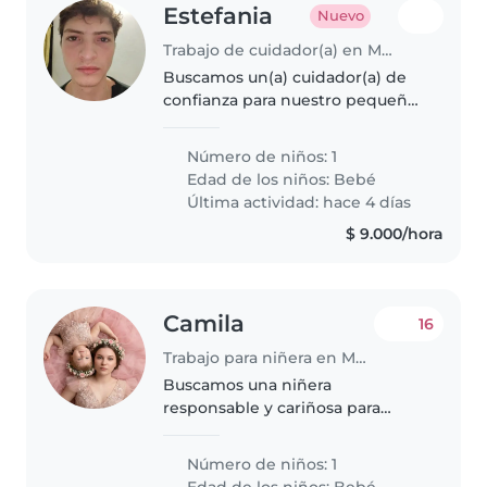
Estefania
Nuevo
Trabajo de cuidador(a) en Medellín
Buscamos un(a) cuidador(a) de
confianza para nuestro pequeño
tranquilo de meses. Necesitamos
alguien habilidoso con ayuda
Número de niños: 1
con la tarea y que sea cariñoso.
Edad de los niños:
Bebé
¡Contáctanos para conoceros
Última actividad: hace 4 días
$ 9.000/hora
Camila
16
Trabajo para niñera en Medellín
Buscamos una niñera
responsable y cariñosa para
acompañar a nuestro bebé de
energía contagiosa. Ideal que
Número de niños: 1
disfrute cocinar y crear
Edad de los niños:
Bebé