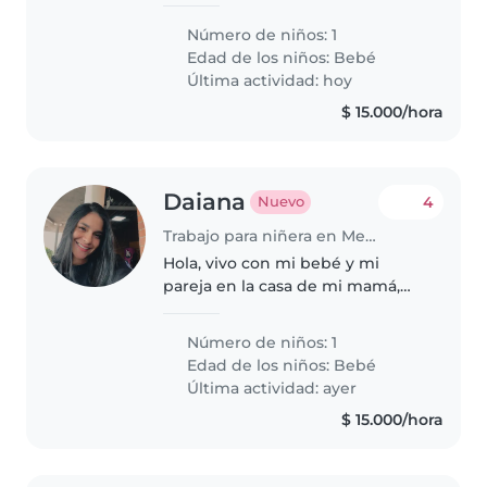
nuestro pequeño de energía
inagotable y muy sociable. Ideal
Número de niños: 1
si te gusta jugar y pasar tiempo
Edad de los niños:
Bebé
con bebés. Contáctanos para
Última actividad: hoy
coordinar.
$ 15.000/hora
Daiana
4
Nuevo
Trabajo para niñera en Medellín
Hola, vivo con mi bebé y mi
pareja en la casa de mi mamá,
nuestra habitación es en el
segundo piso, necesito del
Número de niños: 1
cuidado de mi bebé en las
Edad de los niños:
Bebé
tardes ya que estudio y mi pareja
Última actividad: ayer
trabaja...
$ 15.000/hora