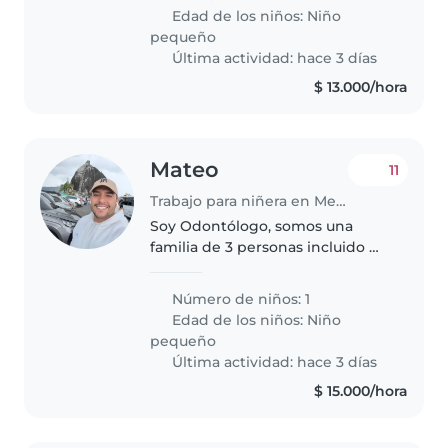
que se sienta cómodo cocinando
Edad de los niños:
Niño
para mí hijo, Conoce más de mí
pequeño
en..
Última actividad: hace 3 días
$ 13.000/hora
Mateo
11
Trabajo para niñera en Medellín
Soy Odontólogo, somos una
familia de 3 personas incluido mi
hijo Benjamin, tiene 2 años, es
muy inteligente y proactivo
Número de niños: 1
Edad de los niños:
Niño
pequeño
Última actividad: hace 3 días
$ 15.000/hora