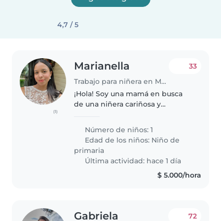
4,7 / 5
Marianella
33
Trabajo para niñera en Medellín
¡Hola! Soy una mamá en busca
de una niñera cariñosa y
(1)
responsable para mi hija de
primaria. Mi hija es muy
Número de niños: 1
energética, y creativa, siempre
Edad de los niños:
Niño de
llena de energía y preguntas!
primaria
Necesito a..
Última actividad: hace 1 día
$ 5.000/hora
Gabriela
72