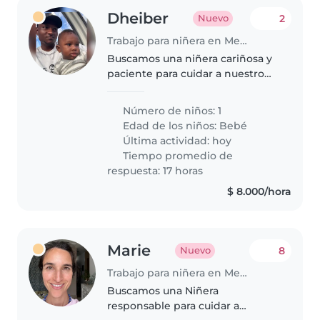
Dheiber
2
Nuevo
Trabajo para niñera en Medellín
Buscamos una niñera cariñosa y
paciente para cuidar a nuestro
pequeño de energía infinita.
Prefiero que sepa cocinar ligero
Número de niños: 1
y ayudar con las tareas escolares.
Edad de los niños:
Bebé
¡Entusiasta con niños..
Última actividad: hoy
Tiempo promedio de
respuesta: 17 horas
$ 8.000/hora
Marie
8
Nuevo
Trabajo para niñera en Medellín
Buscamos una Niñera
responsable para cuidar a