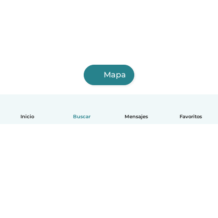
Mapa
Inicio
Buscar
Mensajes
Favoritos
Español
Cómo funciona
Ayuda
Términos y Privacidad
Precios
Datos de la empresa