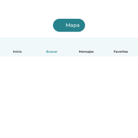
Mapa
Inicio
Buscar
Mensajes
Favoritos
Español
Cómo funciona
Ayuda
Términos y Privacidad
Precios
Datos de la empresa
Babysits para Empresas
Normas de la comunidad