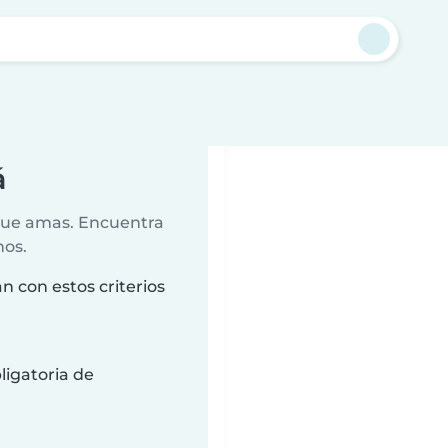
á
 que amas. Encuentra
nos.
n con estos criterios
ligatoria de