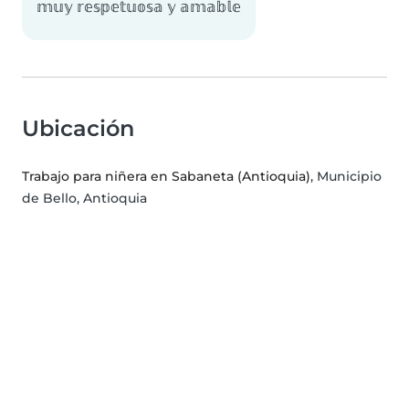
𝕞𝕦𝕪 𝕣𝕖𝕤𝕡𝕖𝕥𝕦𝕠𝕤𝕒 𝕪 𝕒𝕞𝕒𝕓𝕝𝕖
Ubicación
Trabajo para niñera en Sabaneta (Antioquia)
, Municipio
de Bello, Antioquia