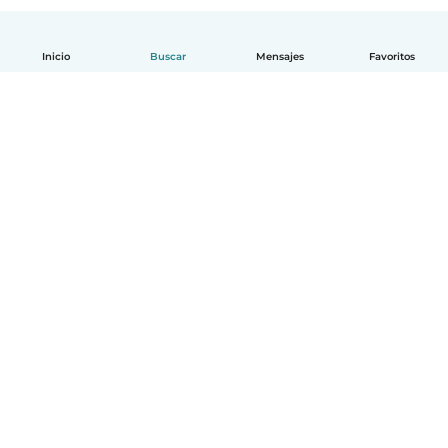
Inicio
Buscar
Mensajes
Favoritos
Español
Cómo funciona
Ayuda
Términos y Privacidad
Precios
Datos de la empresa
Babysits para Empresas
Normas de la comunidad
© Babysits B.V.