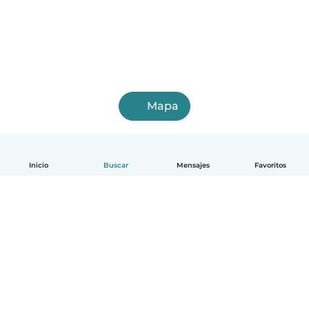
Mapa
Inicio
Buscar
Mensajes
Favoritos
Español
Cómo funciona
Ayuda
Términos y Privacidad
Precios
Datos de la empresa