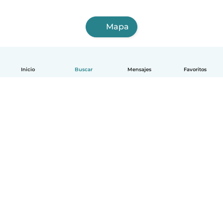
Mapa
Inicio
Buscar
Mensajes
Favoritos
Español
Cómo funciona
Ayuda
Términos y Privacidad
Precios
Datos de la empresa
Babysits para Empresas
Normas de la comunidad