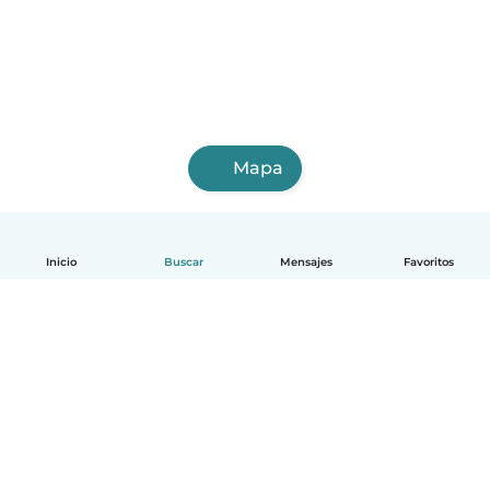
Mapa
Inicio
Buscar
Mensajes
Favoritos
Español
Cómo funciona
Ayuda
Términos y Privacidad
Precios
Datos de la empresa