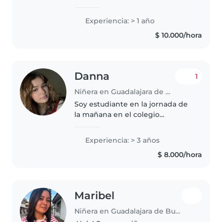
amable y empática con los niños
y las mascotas. Me gusta cocinar
Experiencia: > 1 año
(en especial hornear), las
$ 10.000/hora
manualidades y gracias a la
carrera..
Danna
1
Niñera en Guadalajara de Buga
Soy estudiante en la jornada de
la mañana en el colegio
Dicenters. Tengo 15 años y me
gustan mucho los niños. Tengo
Experiencia: > 3 años
experiencia cuidando a primos y
$ 8.000/hora
hermanos menores, soy muy
responsable,..
Maribel
Niñera en Guadalajara de Buga