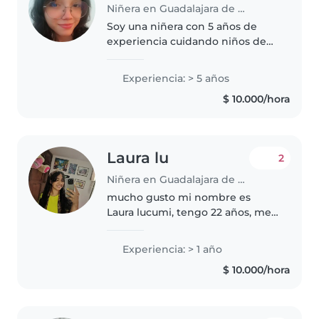
Niñera en Guadalajara de Buga
Soy una niñera con 5 años de
experiencia cuidando niños de
todas las edades, desde bebés
hasta adolescentes. Me
Experiencia: > 5 años
considero una persona
$ 10.000/hora
responsable, divertida y
paciente. Amo trabajar..
Laura lu
2
Niñera en Guadalajara de Buga
mucho gusto mi nombre es
Laura lucumi, tengo 22 años, me
estoy preparando como auxiliar
para educación a la primera
Experiencia: > 1 año
infancia, soy responsable,
$ 10.000/hora
respetuosa, muy atenta a los
niños, me..