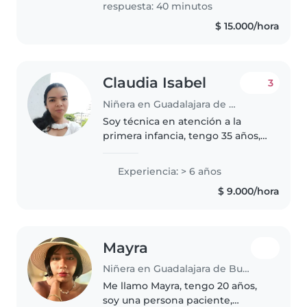
respuesta: 40 minutos
cuidados..
$ 15.000/hora
Claudia Isabel
3
Niñera en Guadalajara de Buga
Soy técnica en atención a la
primera infancia, tengo 35 años,
cuento con experiencia en
cuidado de niños de 0 a 6 años
Experiencia: > 6 años
hace más de cinco años, aunque
$ 9.000/hora
considero que cada niño es un..
Mayra
Niñera en Guadalajara de Buga
Me llamo Mayra, tengo 20 años,
soy una persona paciente,