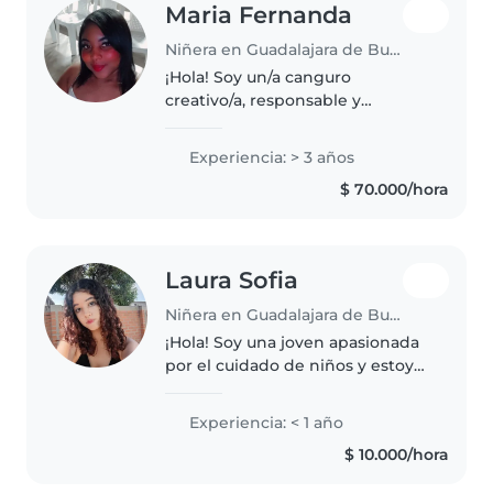
Maria Fernanda
Niñera en Guadalajara de Buga
¡Hola! Soy un/a canguro
creativo/a, responsable y
amigable en sus 30s con 3 años
de experiencia cuidando niños
Experiencia: > 3 años
de todas las edades, incluyendo
$ 70.000/hora
bebés, niños pequeños y niños
en edad..
Laura Sofia
Niñera en Guadalajara de Buga
¡Hola! Soy una joven apasionada
por el cuidado de niños y estoy
emocionada de comenzar mi
aventura como niñera.
Experiencia: < 1 año
Actualmente, estudio Marketing
$ 10.000/hora
Digital, pero en mi tiempo libre,
me..