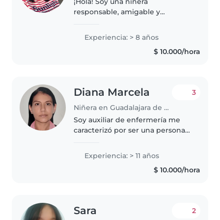
¡Hola! Soy una niñera
responsable, amigable y
empática. He trabajado con
bebés, niños pequeños,
Experiencia: > 8 años
preescolares y de primaria,
$ 10.000/hora
incluyendo niños con
necesidades especiales. Soy
psicóloga..
Diana Marcela
3
Niñera en Guadalajara de Buga
Soy auxiliar de enfermería me
caracterizó por ser una persona
responsable, cariñosa y paciente,
con vocación para el cuidado de
Experiencia: > 11 años
niños. Me gusta brindar un
$ 10.000/hora
ambiente seguro, respetuoso..
Sara
2