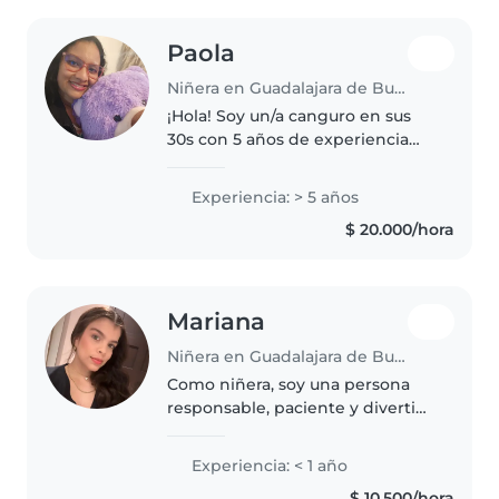
Paola
Niñera en Guadalajara de Buga
¡Hola! Soy un/a canguro en sus
30s con 5 años de experiencia
cuidando niños en edad de
preescolar y primaria. Me
Experiencia: > 5 años
encanta leer cuentos, hacer
$ 20.000/hora
manualidades y jugar música con
los niños...
Mariana
Niñera en Guadalajara de Buga
Como niñera, soy una persona
responsable, paciente y divertida
con una amplia experiencia en
cuidar de niños de todas las
Experiencia: < 1 año
edades, desde bebés hasta
$ 10.500/hora