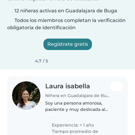
12 niñeras activas en Guadalajara de Buga
Todos los miembros completan la verificación
obligatoria de identificación
Regístrate gratis
4,7 / 5
Laura isabella
Niñera en Guadalajara de Buga
Soy una persona amorosa,
paciente y muy dedicada al
cuidado de los niños. Disfruto
compartir con ellos, enseñarles
Experiencia: < 1 año
mediante el juego y asegurarme
Tiempo promedio de
de que estén siempre bien