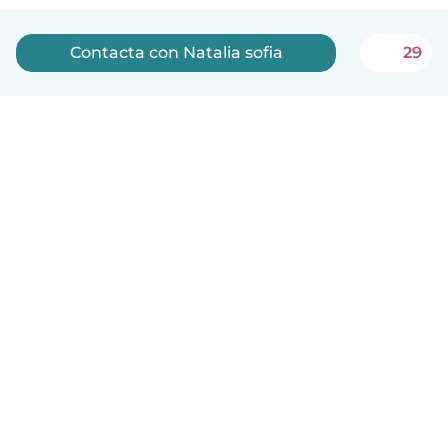
Contacta con Natalia sofia
29
Español
Cómo funciona
Ayuda
Términos y Privacidad
Precios
Datos de la empresa
Babysits para Empresas
Normas de la comunidad