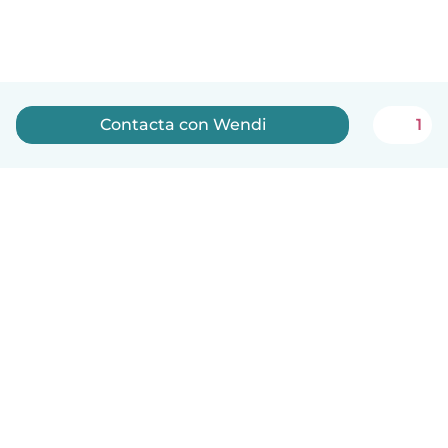
Contacta con Wendi
1
Español
Cómo funciona
Ayuda
Términos y Privacidad
Precios
Datos de la empresa