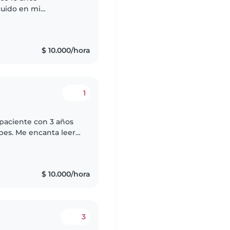
cuido en mi
s niños trato de ser
.
$ 10.000/hora
1
 paciente con 3 años
bes. Me encanta leer
 con los niños.
$ 10.000/hora
3