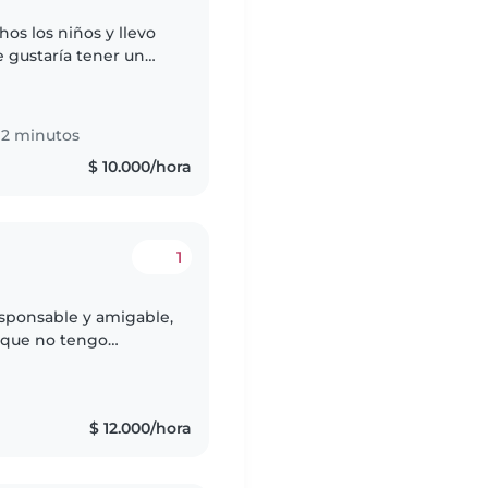
os los niños y llevo
e gustaría tener un
ara estudiar,soy
12 minutos
$ 10.000/hora
1
responsable y amigable,
nque no tengo
a en primeros auxilios
$ 12.000/hora