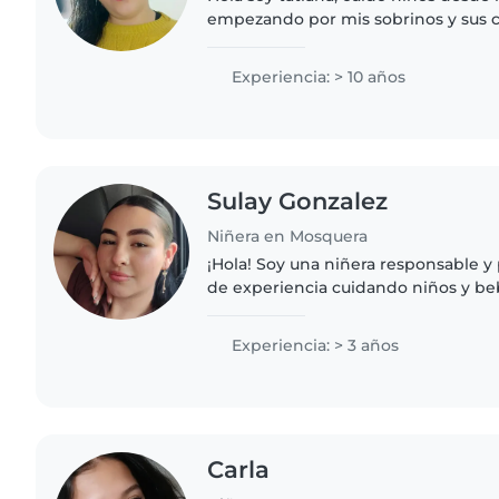
empezando por mis sobrinos y sus 
apartamento...me encantan mucho lo
dinámica y hacerle juegos para que.
Experiencia: > 10 años
Sulay Gonzalez
Niñera en Mosquera
¡Hola! Soy una niñera responsable y
de experiencia cuidando niños y be
cuentos, hacer manualidades y jugar
También ayudo con..
Experiencia: > 3 años
Carla