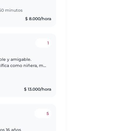
50 minutos
$ 8.000/hora
1
ble y amigable.
ífica como niñera, me
queños. Puedo cuidar
$ 13.000/hora
5
los 16 años