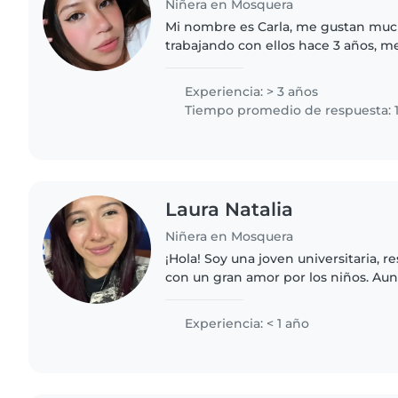
Niñera en Mosquera
Mi nombre es Carla, me gustan much
trabajando con ellos hace 3 años, m
trabajo estable para poder ahorrar p
responsable, amigable,..
Experiencia: > 3 años
Tiempo promedio de respuesta: 
Laura Natalia
Niñera en Mosquera
¡Hola! Soy una joven universitaria, 
con un gran amor por los niños. Au
experiencia formal, estoy certificad
y me encanta..
Experiencia: < 1 año