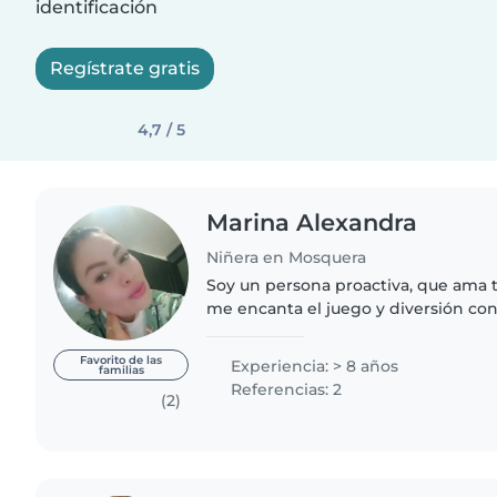
identificación
Regístrate gratis
4,7 / 5
Marina Alexandra
Niñera en Mosquera
Soy un persona proactiva, que ama t
me encanta el juego y diversión con ellos ,soy muy
responsable ,empática , ,siempre of
aprendizajes ya que..
Favorito de las
Experiencia: > 8 años
familias
Referencias: 2
(2)