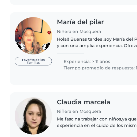
María del pilar
Niñera en Mosquera
Hola!! Buenas tardes .soy María del P
y con una amplia experiencia. Ofrez
atención a la primera infancia, con 
Favorito de las
Experiencia: > 11 años
familias
Tiempo promedio de respuesta: 1
Claudia marcela
Niñera en Mosquera
Me fascina trabajar con niños,ya qu
experiencia en el cuido de los mismo Principalmente 
bebés y niños pequeños Tengo muchas ganas de cuidar