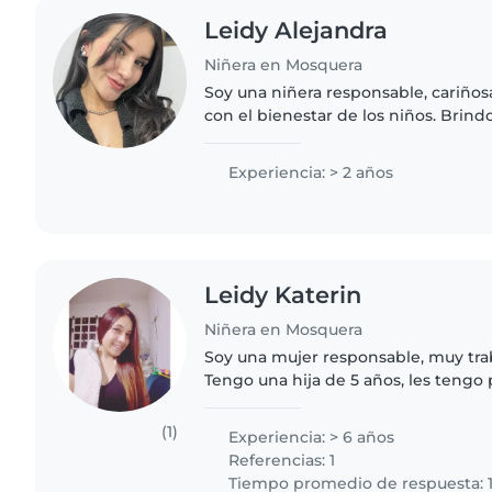
Leidy Alejandra
Niñera en Mosquera
Soy una niñera responsable, cariño
con el bienestar de los niños. Brin
respetuoso y lleno de confianza, p
desarrollo mediante actividades..
Experiencia: > 2 años
Leidy Katerin
Niñera en Mosquera
Soy una mujer responsable, muy tra
Tengo una hija de 5 años, les tengo 
niñas , Les ayudo con lo que las pue
(1)
Experiencia: > 6 años
Referencias: 1
Tiempo promedio de respuesta: 