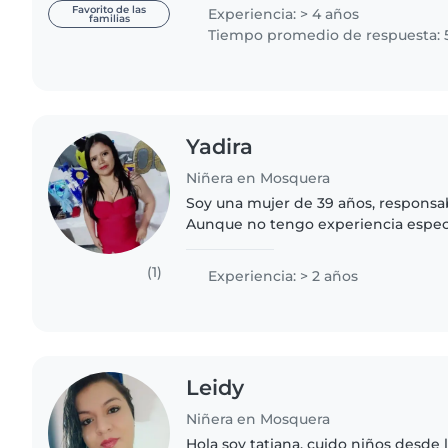
de tus hijos. Si..
Favorito de las
Experiencia: > 4 años
familias
Tiempo promedio de respuesta: 
Yadira
Niñera en Mosquera
Soy una mujer de 39 años, responsa
Aunque no tengo experiencia espec
encanta pasar tiempo con niños pe
a bebés y niños pequeños,..
(1)
Experiencia: > 2 años
Leidy
Niñera en Mosquera
Hola soy tatiana, cuido niños desde 