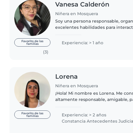
Vanesa Calderón
Niñera en Mosquera
Soy una persona responsable, organ
excelentes habilidades para interac
adultos. Me destaco por mi empatí
capacidad para asumir mis obligacio
Favorito de las
Experiencia: > 1 año
familias
(3)
Lorena
Niñera en Mosquera
¡Hola! Mi nombre es Lorena. Me con
altamente responsable, amigable, p
comprometida con el bienestar infan
años de experiencia cuidando niños.
Favorito de las
Experiencia: > 2 años
familias
Constancia Antecedentes Judicia