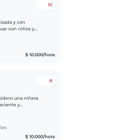
10
izada y con
tuar con niños y
a, compromiso y
nes..
$ 10.000/hora
8
sidero una niñera
aciente y
til. Cuento con 2
.
les
$ 10.000/hora