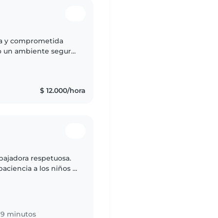
sa y comprometida
do un ambiente seguro,
romoviendo su
$ 12.000/hora
bajadora respetuosa.
paciencia a los niños y
da
19 minutos