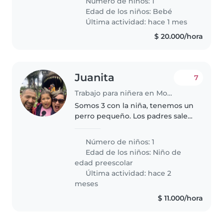
Número de niños: 1
horas. 3 Días a la semana entre
Edad de los niños:
Bebé
(martes, miércoles, jueves y
Última actividad: hace 1 mes
viernes)..
$ 20.000/hora
Juanita
7
Trabajo para niñera en Mosquera
Somos 3 con la niña, tenemos un
perro pequeño. Los padres salen
a trabajar, es cuidado de la niñas
al llegar del colegio. Tenemos un
Número de niños: 1
apto espacioso. Somos tranquilos
Edad de los niños:
Niño de
pero cuidosos..
edad preescolar
Última actividad: hace 2
meses
$ 11.000/hora