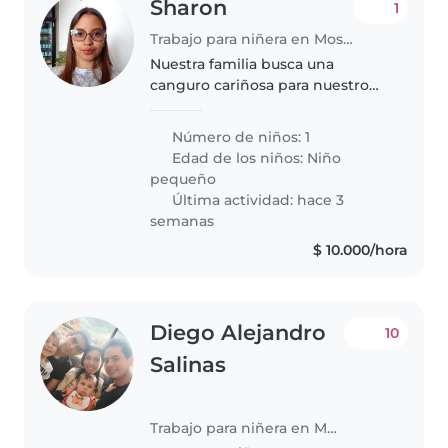
Sharon
1
Trabajo para niñera en Mosquera
Nuestra familia busca una
canguro cariñosa para nuestro
pequeño de 2 años, lleno de
energía y muy independiente.
Número de niños: 1
Debe ser responsable con
Edad de los niños:
Niño
mascotas y andar en la cocina.
pequeño
¡Un ambiente..
Última actividad: hace 3
semanas
$ 10.000/hora
Diego Alejandro
10
Salinas
Trabajo para niñera en Mosquera