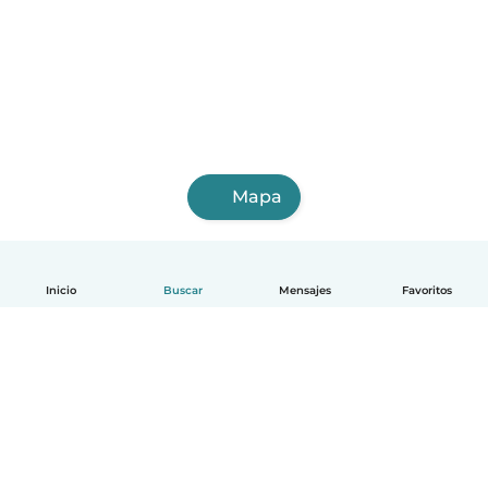
Mapa
Inicio
Buscar
Mensajes
Favoritos
Español
Cómo funciona
Ayuda
Términos y Privacidad