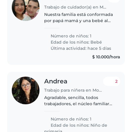
Trabajo de cuidador(a) en Mosquera
Nuestra familia está conformada
por papá mamá y una bebé al
momento de mes y medio,
necesitaría quien me cuide a la
Número de niños: 1
bebé apartir de los 5 meses. Ya
Edad de los niños:
Bebé
que somos padres que
Última actividad: hace 5 días
trabajamos..
$ 10.000/hora
Andrea
2
Trabajo para niñera en Mosquera
Agradable, sencilla, todos
trabajadores, el núcleo familiar
principal de la niña, soy yo la
mamá, aunque compartimos
Número de niños: 1
casa familiar
Edad de los niños:
Niño de
primaria