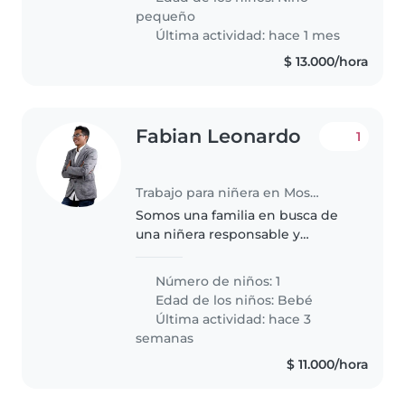
con las labores del hogar..
pequeño
Última actividad: hace 1 mes
$ 13.000/hora
Fabian Leonardo
1
Trabajo para niñera en Mosquera
Somos una familia en busca de
una niñera responsable y
cariñosa para nuestro bebé
energético y curioso.
Número de niños: 1
Necesitamos alguien que se
Edad de los niños:
Bebé
sienta cómoda cocinando y que
Última actividad: hace 3
pueda cuidar a nuestro..
semanas
$ 11.000/hora