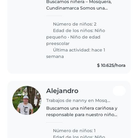
Buscamos niñera – Mosquera,
Cundinamarca Somos una
familia que vive en la Ciudadela
de los Soles, conjunto Puerta del
Número de niños: 2
Sol (Mosquera, Cundinamarca), y
Edad de los niños:
Niño
estamos buscando una persona..
pequeño
•
Niño de edad
preescolar
Última actividad: hace 1
semana
$ 10.625/hora
Alejandro
Trabajos de nanny en Mosquera
Buscamos una niñera cariñosa y
responsable para nuestro niño
de 2 años, lleno de energía y
muy curioso. Nos encantaría que
Número de niños: 1
disfrutara cocinando, ayudando
Edad de los niños:
Niño