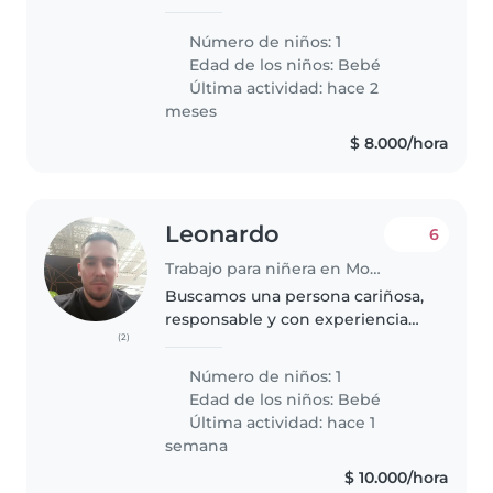
estudia, somos respetuosos. El
padre de mi pareja trabaja en la
Número de niños: 1
alcaldía, la madre trabaja como
Edad de los niños:
Bebé
auxiliar de comercio..
Última actividad: hace 2
meses
$ 8.000/hora
Leonardo
6
Trabajo para niñera en Mosquera
Buscamos una persona cariñosa,
responsable y con experiencia
(2)
en el cuidado infantil, que nos
apoye en el cuidado y
Número de niños: 1
acompañamiento de nuestro
Edad de los niños:
Bebé
bebé de 1 año durante el día.
Última actividad: hace 1
Uno de nosotros..
semana
$ 10.000/hora