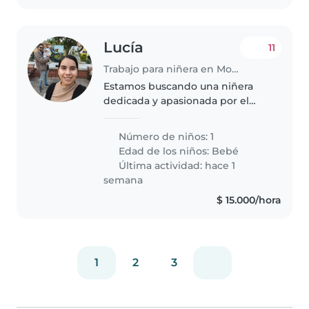
Lucía
11
Trabajo para niñera en Mosquera
Estamos buscando una niñera
dedicada y apasionada por el
cuidado infantil. Tus actividades
incluirán crear un entorno
Número de niños: 1
seguro y enriquecedor para los
Edad de los niños:
Bebé
niños, organizar actividades
Última actividad: hace 1
educativas..
semana
$ 15.000/hora
1
2
3