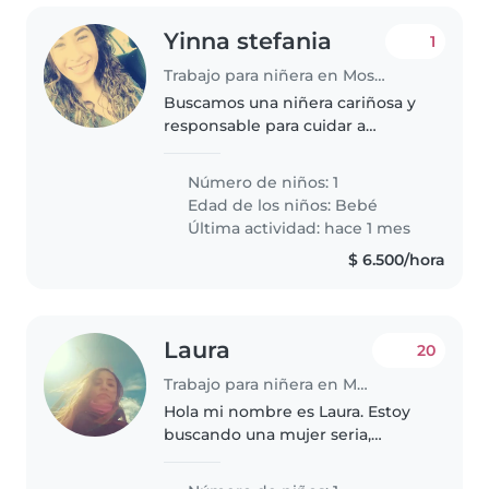
Yinna stefania
1
Trabajo para niñera en Mosquera
Buscamos una niñera cariñosa y
responsable para cuidar a
nuestro bebé de 9 meses, que es
juguetón, cariñoso y muy curioso.
Número de niños: 1
Necesitamos a alguien que se
Edad de los niños:
Bebé
sienta cómoda con mascotas,..
Última actividad: hace 1 mes
$ 6.500/hora
Laura
20
Trabajo para niñera en Mosquera
Hola mi nombre es Laura. Estoy
buscando una mujer seria,
dinámica y responsable que
cuide a mi hijo (10 meses) por