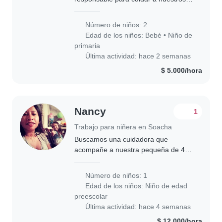
pequeños, uno bebé y otro en edad
escolar. Buscamos alguien con
Número de niños: 2
experiencia, cariñoso/a y cómodo/a
Edad de los niños:
Bebé
•
Niño de
con mascotas...
primaria
Última actividad: hace 2 semanas
$ 5.000/hora
Nancy
1
Trabajo para niñera en Soacha
Buscamos una cuidadora que
acompañe a nuestra pequeña de 4
años llena de energía y gran corazón.
Es ideal es que la persona tenga
Número de niños: 1
disponibilidad los miércoles y viernes
Edad de los niños:
Niño de edad
de cada semana..
preescolar
Última actividad: hace 4 semanas
$ 12.000/hora