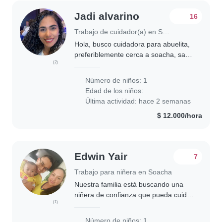
Jadi alvarino
16
Trabajo de cuidador(a) en Soacha
Hola, busco cuidadora para abuelita,
preferiblemente cerca a soacha, san
(2)
humberto o que se pueda desplazar
sin problema al lugar, que pueda
Número de niños: 1
cocinar, mantener el orden y pasearla
Edad de los niños:
por..
Última actividad: hace 2 semanas
$ 12.000/hora
Edwin Yair
7
Trabajo para niñera en Soacha
Nuestra familia está buscando una
niñera de confianza que pueda cuidar
(1)
a nuestro bebé juguetón, curioso y
enérgico. Que sea profesional o
Número de niños: 1