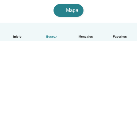
Mapa
Inicio
Buscar
Mensajes
Favoritos
Español
Cómo funciona
Ayuda
Términos y Privacidad
Precios
Datos de la empresa
Babysits para Empresas
Normas de la comunidad