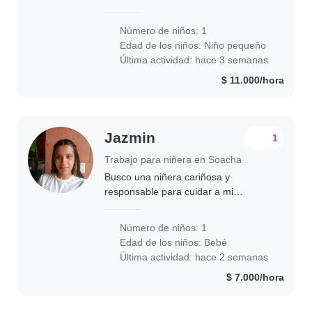
de 2 años. Es muy independiente,
creativa y tranquila, ¡ideal para un
Número de niños: 1
ambiente hogareño! Preferimos que
Edad de los niños:
Niño pequeño
la atención..
Última actividad: hace 3 semanas
$ 11.000/hora
Jazmin
1
Trabajo para niñera en Soacha
Busco una niñera cariñosa y
responsable para cuidar a mi
pequeño de energía inagotable y muy
curioso. Ideal que disfrute jugar y
Número de niños: 1
explorar con él en casa. Disponible
Edad de los niños:
Bebé
para hablar y coordinar..
Última actividad: hace 2 semanas
$ 7.000/hora