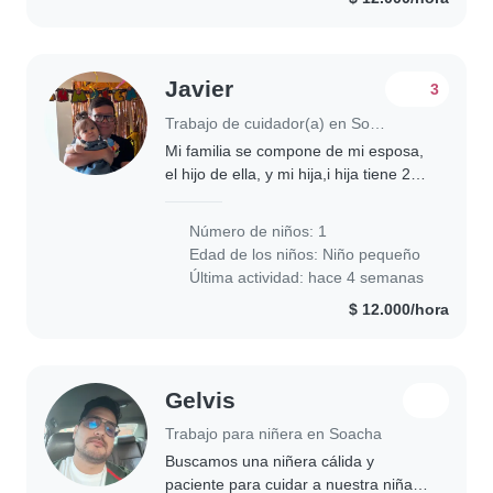
Javier
3
Trabajo de cuidador(a) en Soacha
Mi familia se compone de mi esposa,
el hijo de ella, y mi hija,i hija tiene 2
años la tenemos en el jardin, ella sale
todos los dias a las 4 pm excepto los
Número de niños: 1
viernes que sale a las 2..
Edad de los niños:
Niño pequeño
Última actividad: hace 4 semanas
$ 12.000/hora
Gelvis
Trabajo para niñera en Soacha
Buscamos una niñera cálida y
paciente para cuidar a nuestra niña