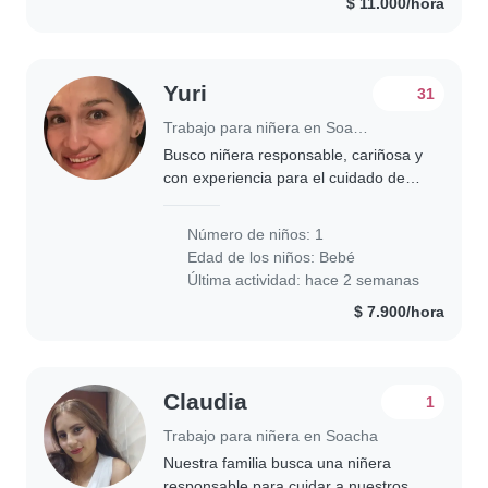
$ 11.000/hora
Yuri
31
Trabajo para niñera en Soacha
Busco niñera responsable, cariñosa y
con experiencia para el cuidado de
una niña de 1 año y medio. El
cuidado es en mi hogar, de lunes a
Número de niños: 1
viernes, de 9:00 a. m. a 5:00 p. m. Si
Edad de los niños:
Bebé
estás..
Última actividad: hace 2 semanas
$ 7.900/hora
Claudia
1
Trabajo para niñera en Soacha
Nuestra familia busca una niñera
responsable para cuidar a nuestros 2