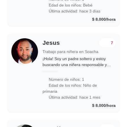
auxiliar, Preferimos que la niñera
Edad de los niños:
Bebé
venga a..
Última actividad: hace 3 días
$ 8.000/hora
Jesus
7
Trabajo para niñera en Soacha
¡Hola! Soy un padre soltero y estoy
buscando una niñera responsable y
cariñosa para mi hijo de primaria. Es
un niño curioso, amigable y muy
Número de niños: 1
hablador. Busco a alguien que se
Edad de los niños:
Niño de
sienta..
primaria
Última actividad: hace 1 mes
$ 8.000/hora