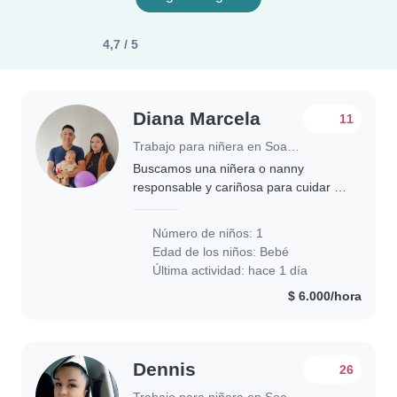
4,7 / 5
Diana Marcela
11
Trabajo para niñera en Soacha
Buscamos una niñera o nanny
responsable y cariñosa para cuidar a
nuestro bebé de 10 meses. Nuestro
pequeño es curioso, juguetón y muy
Número de niños: 1
calmado. Necesitamos a alguien
Edad de los niños:
Bebé
cómoda con mascotas..
Última actividad: hace 1 día
$ 6.000/hora
Dennis
26
Trabajo para niñera en Soacha