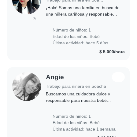
¡Hola! Somos una familia en busca de
una niñera cariñosa y responsable
(1)
para cuidar a nuestro bebé de 1 año.
Nuestro pequeño es juguetón,
Número de niños: 1
inteligente y muy cariñoso.
Edad de los niños:
Bebé
Necesitamos a alguien..
Última actividad: hace 5 días
$ 5.000/hora
Angie
Trabajo para niñera en Soacha
Buscamos una cuidadora dulce y
responsable para nuestra bebé
tranquilo y curioso. La Niñera debe
sentirse cómoda cocinando y
Número de niños: 1
ayudando con las tareas del hogar.
Edad de los niños:
Bebé
¡Queremos crear un ambiente..
Última actividad: hace 1 semana