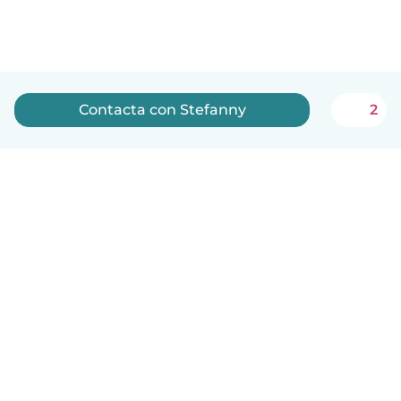
Contacta con Stefanny
2
Español
Cómo funciona
Ayuda
Términos y Privacidad
Precios
Datos de la empresa