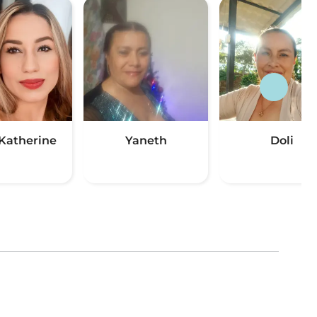
 Katherine
Yaneth
Doli
(