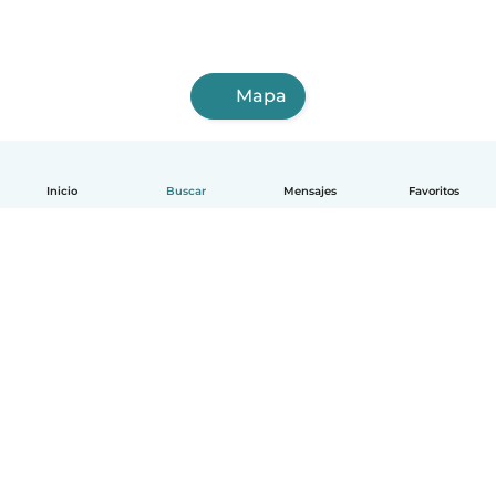
Mapa
Inicio
Buscar
Mensajes
Favoritos
Español
Cómo funciona
Ayuda
Términos y Privacidad
Precios
Datos de la empresa
Babysits para Empresas
Normas de la comunidad