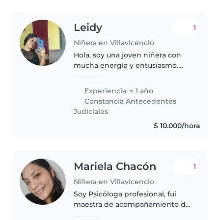
Leidy
1
Niñera en Villavicencio
Hola, soy una joven niñera con
mucha energía y entusiasmo.
Aunque no tengo experiencia
específica en el cuidado de
Experiencia: < 1 año
niños, me encanta pasar tiempo
Constancia Antecedentes
con ellos y me considero una
Judiciales
persona..
$ 10.000/hora
Mariela Chacón
1
Niñera en Villavicencio
Soy Psicóloga profesional, fui
maestra de acompañamiento de
un niño de 4 años diagnosticado