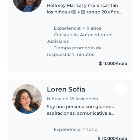
Hola soy Marisol y me encantan
los niños.👶🏼👧🏻 tengo 20 años
de experiencia en el cuidado de
niños de diversas edades lo que
Experiencia: > 11 años
me a permitido para crear un
Constancia Antecedentes
ambiente seguro y estimulante..
Judiciales
Tiempo promedio de
respuesta: 4 minutos
$ 11.000/hora
Loren Sofia
Niñera en Villavicencio
Soy una persona con grandes
aspiraciones, comunicativa e
imperativa , soy muy buena en
diferentes actividades y me
Experiencia: < 1 año
encantaría aprender más sobre
$ 10.000/hora
los niños.