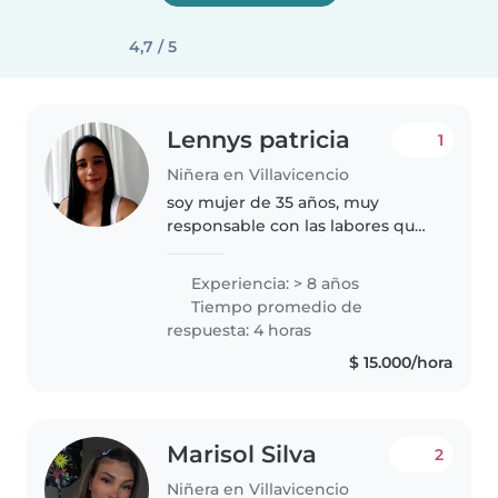
4,7 / 5
Lennys patricia
1
Niñera en Villavicencio
soy mujer de 35 años, muy
responsable con las labores que
se me asignen, muy cálida,
honesta y trabajadora, no me
Experiencia: > 8 años
molestan los niños para nada,
Tiempo promedio de
tengo mucha paciencia para mi
respuesta: 4 horas
trabajo...
$ 15.000/hora
Marisol Silva
2
Niñera en Villavicencio