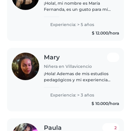
¡Hola!, mi nombre es María
Fernanda, es un gusto para mí
darte a conocer un poco sobre
mí, principalmente soy
Experiencia: > 5 años
estudiante de Licenciatura en
$ 12.000/hora
Educación Infantil, a punto de
culminar..
Mary
Niñera en Villavicencio
¡Hola! Ademas de mis estudios
pedagógicos y mi experiencia
como docente de primaria en el
area de español, me entusiasma
Experiencia: > 3 años
trabajar con niños ya que
$ 10.000/hora
disfruto realizando actividades
ludo-pedagogícas..
Paula
2