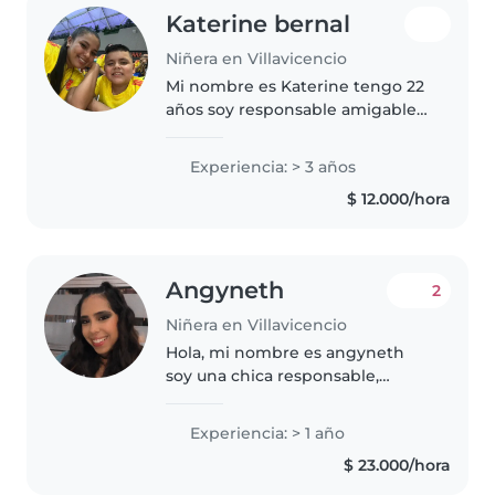
Katerine bernal
Niñera en Villavicencio
Mi nombre es Katerine tengo 22
años soy responsable amigable
creativa , me gusta ayudar a los
niños a superar sus habilidades
Experiencia: > 3 años
$ 12.000/hora
Angyneth
2
Niñera en Villavicencio
Hola, mi nombre es angyneth
soy una chica responsable,
honesta, amable,soy muy
paciente y dedicada, me
Experiencia: > 1 año
encantan los Niños soy bastante
$ 23.000/hora
cuidadosa con ellos, quiero que
los padres se..