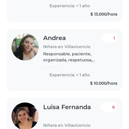
con TEA, estoy dispuesta a seguir
Experiencia: < 1 año
aprendiendo y trabajando con
$ 13.000/hora
los niños. Mi nivel de inglés..
Andrea
1
Niñera en Villavicencio
Responsable, paciente,
organizada, respetuosa,
comprensiva, conectó rápido con
los niños pequeños y grandes,
Experiencia: < 1 año
soy una niña más cuidando con
$ 10.000/hora
responsabilidad a un niñ@
pequeño , soy divertida..
Luisa Fernanda
6
Niñera en Villavicencio