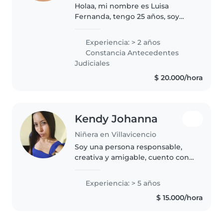
Holaa, mi nombre es Luisa
Fernanda, tengo 25 años, soy
estudiante de Trabajo social
Noveno semestre, y tengo
Experiencia: > 2 años
experiencia en el cuidado
Constancia Antecedentes
infantil. Me caracterizo por ser
Judiciales
una persona..
$ 20.000/hora
Kendy Johanna
Niñera en Villavicencio
Soy una persona responsable,
creativa y amigable, cuento con
5 años de experiencia en el
cuidado de niños. Me encanta
Experiencia: > 5 años
dibujar, leer cuentos, hacer
$ 15.000/hora
manualidades y jugar. Estoy
deseando..