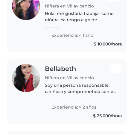
Niñera en Villavicencio
Hola! me gustaría trabajar como
niñera. Ya tengo algo de
experiencia cuidando a mis
primos . Soy creativa, divertida y
Experiencia: < 1 año
enérgica, y además de cuidar
$ 10.000/hora
niños, me siento cómoda con
las..
Bellabeth
Niñera en Villavicencio
Soy una persona responsable,
cariñosa y comprometida con el
cuidado y bienestar de los niños.
Cuento con experiencia como
Experiencia: > 2 años
docente en jardín infantil y
$ 25.000/hora
grado de transición, lo que me..