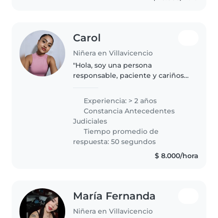
Carol
Niñera en Villavicencio
"Hola, soy una persona
responsable, paciente y cariñosa.
Actualmente estudio Atención
Integral a la Primera Infancia y
Experiencia: > 2 años
disfruto compartir tiempo con
Constancia Antecedentes
los niños mediante juegos,
Judiciales
actividades..
Tiempo promedio de
respuesta: 50 segundos
$ 8.000/hora
María Fernanda
Niñera en Villavicencio