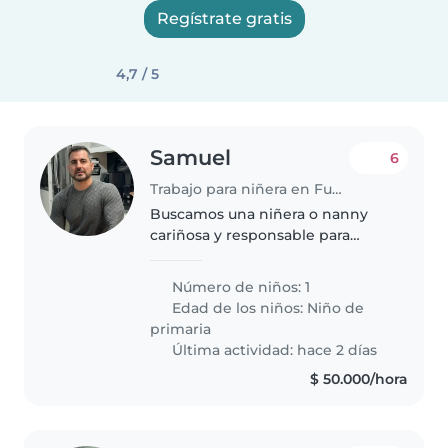
Regístrate gratis
4,7 / 5
Samuel
6
Trabajo para niñera en Funza
Buscamos una niñera o nanny
cariñosa y responsable para
nuestro hijo de primaria, que es
juguetón y muy amigable. Nos
Número de niños: 1
encantaría alguien que hable
Edad de los niños:
Niño de
catalán o español y que se
primaria
sienta..
Última actividad: hace 2 días
$ 50.000/hora