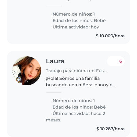
nuestro bebé de pocos meses.
Buscamos a alguien cómodo con
Número de niños: 1
mascotas y tareas del hogar,
Edad de los niños:
Bebé
amoroso y atento con los niños...
Última actividad: hoy
$ 10.000/hora
Laura
6
Trabajo para niñera en Fusagasugá
¡Hola! Somos una familia
buscando una niñera, nanny o
cuidador(a) para nuestro bebé.
Nuestro pequeño es muy
Número de niños: 1
energético, amigable y curioso.
Edad de los niños:
Bebé
Necesitamos alguien que pueda
Última actividad: hace 2
cuidarlo en..
meses
$ 10.287/hora