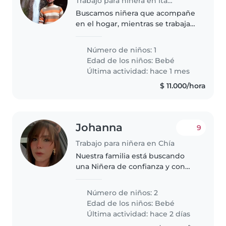
Trabajo para niñera en Itagüí
Buscamos niñera que acompañe
en el hogar, mientras se trabaja
remotamente, que ayude.
Número de niños: 1
Edad de los niños:
Bebé
Última actividad: hace 1 mes
$ 11.000/hora
Johanna
9
Trabajo para niñera en Chía
Nuestra familia está buscando
una Niñera de confianza y con
experiencia que pueda cuidar de
nuestros bebes gemelos de un
Número de niños: 2
año y 4 meses que son muy
Edad de los niños:
Bebé
enérgicos, curiosos y
Última actividad: hace 2 días
juguetones...