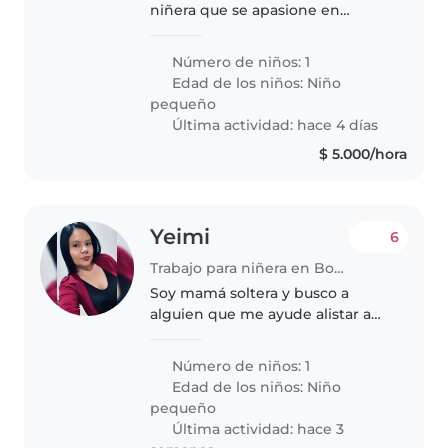
niñera que se apasione en
enseñarle a nuestro hijo, Que no
se distraiga, que le brinde una
Número de niños: 1
compañía. Somos una familia de
Edad de los niños:
Niño
12 años... Hace 4 años Dios nos..
pequeño
Última actividad: hace 4 días
$ 5.000/hora
Yeimi
6
Trabajo para niñera en Bogotá
Soy mamá soltera y busco a
alguien que me ayude alistar a
mi pequeño en las mañanas y lo
recoja en las tardes mientras
Número de niños: 1
llego
Edad de los niños:
Niño
pequeño
Última actividad: hace 3