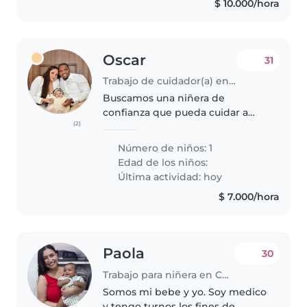
$ 10.000/hora
Oscar
31
Trabajo de cuidador(a) en Cali
Buscamos una niñera de
confianza que pueda cuidar a
(2)
nuestro bebé. Nuestro pequeño
es calmado, hablador e
Número de niños: 1
inteligente. Nos gustaría que la
Edad de los niños:
niñera venga a nuestra casa para
Última actividad: hoy
poder estar..
$ 7.000/hora
Paola
30
Trabajo para niñera en Cartagena de Indias
Somos mi bebe y yo. Soy medico
y tengo turnos los fines de