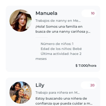
Manuela
10
Trabajos de nanny en Medellín
¡Hola! Somos una familia en
busca de una nanny cariñosa y
responsable para nuestro bebé
curioso y tranquilo. Necesitamos
Número de niños: 1
alguien que se sienta cómoda en
Edad de los niños:
Bebé
nuestro hogar y que pueda
Última actividad: hace 2
ofrecerle..
meses
$ 7.000/hora
Lily
20
Trabajo para niñera en Montería
Estoy buscando una niñera de
confianza que pueda cuidar a mi