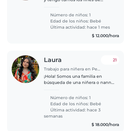
semana. La señora que me ayuda
normalmente no puede los
Número de niños: 1
domingos. Entonces busco a
Edad de los niños:
Bebé
alguien para fines de semana por
Última actividad: hace 1 mes
horas..
$ 12.000/hora
Laura
21
Trabajo para niñera en Pereira
¡Hola! Somos una familia en
búsqueda de una niñera o nanny
para nuestro bebé curioso,
energético y creativo.
Número de niños: 1
Necesitamos a alguien que se
Edad de los niños:
Bebé
sienta cómoda con mascotas.
Última actividad: hace 3
¡Nos encantaría..
semanas
$ 18.000/hora