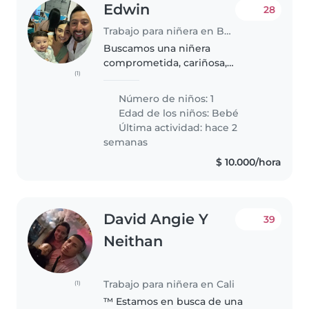
Edwin
28
Trabajo para niñera en Bogotá
Buscamos una niñera
comprometida, cariñosa,
(1)
responsable y de confianza, con
experiencia en el cuidado de
Número de niños: 1
bebés, para acompañar a nuestro
Edad de los niños:
Bebé
hijo de 8 meses, quien es
Última actividad: hace 2
curioso, tranquilo..
semanas
$ 10.000/hora
David Angie Y
39
Neithan
Trabajo para niñera en Cali
(1)
™ Estamos en busca de una