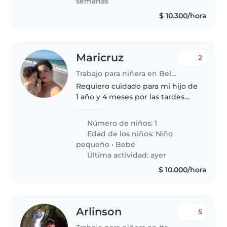
semanas
$ 10.300/hora
Maricruz
2
Trabajo para niñera en Bello
Requiero cuidado para mi hijo de
1 año y 4 meses por las tardes
(de 1p.m. a 6p.m. de lunes a
jueves). Prefiero que sea una
Número de niños: 1
profesional en el tema: técnica,
Edad de los niños:
Niño
auxiliar o licenciada en..
pequeño
•
Bebé
Última actividad: ayer
$ 10.000/hora
Arlinson
5