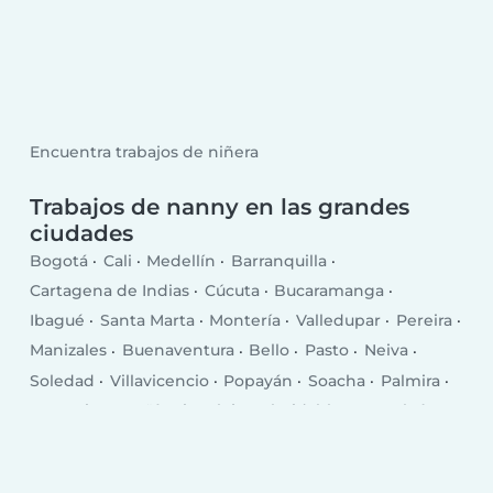
Encuentra trabajos de niñera
Trabajos de nanny en las grandes
ciudades
Bogotá
Cali
Medellín
Barranquilla
Cartagena de Indias
Cúcuta
Bucaramanga
Ibagué
Santa Marta
Montería
Valledupar
Pereira
Manizales
Buenaventura
Bello
Pasto
Neiva
Soledad
Villavicencio
Popayán
Soacha
Palmira
Armenia
Itagüí
Sincelejo
Floridablanca
Tuluá
Dos Quebradas
Barrancabermeja
Riohacha
Tunja
Yopal
Florencia
Maicao
Piedecuesta
Envigado