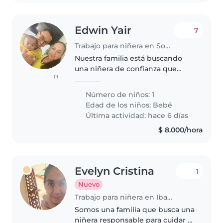
Edwin Yair
7
Trabajo para niñera en Soacha
Nuestra familia está buscando
una niñera de confianza que
(1)
pueda cuidar a nuestro bebé
juguetón, curioso y enérgico.
Número de niños: 1
Que sea profesional o auxiliar,
Edad de los niños:
Bebé
Preferimos que la niñera venga
Última actividad: hace 6 días
a..
$ 8.000/hora
Evelyn Cristina
1
Nuevo
Trabajo para niñera en Ibagué
Somos una familia que busca una
niñera responsable para cuidar a