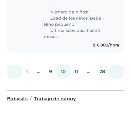
bebé enérgica de 1 año en casa,
Pero NO interna. Necesito a
Número de niños: 1
alguien que se encargue de
Edad de los niños:
Bebé
•
mantenerla limpia a ella y todas..
Niño pequeño
Última actividad: hace 2
meses
$ 6.000/hora
1
...
9
10
11
...
28
Babysits
Trabajo de nanny