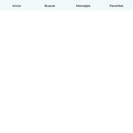
Inicio
Buscar
Mensajes
Favoritos
Español
Cómo funciona
Ayuda
Términos y Privacidad
Precios
Datos de la empresa
Babysits para Empresas
Normas de la comunidad
© Babysits B.V.