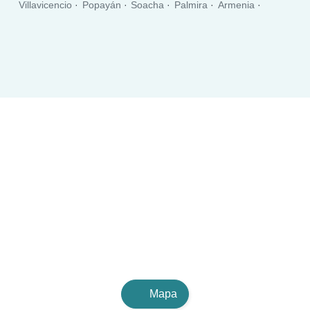
Villavicencio
Popayán
Soacha
Palmira
Armenia
Itagüí
Sincelejo
Floridablanca
Tuluá
Dos Quebradas
Barrancabermeja
Riohacha
Tunja
Yopal
Florencia
Maicao
Piedecuesta
Envigado
Facatativá
Pitalito
Cartago
Zipaquirá
Mapa