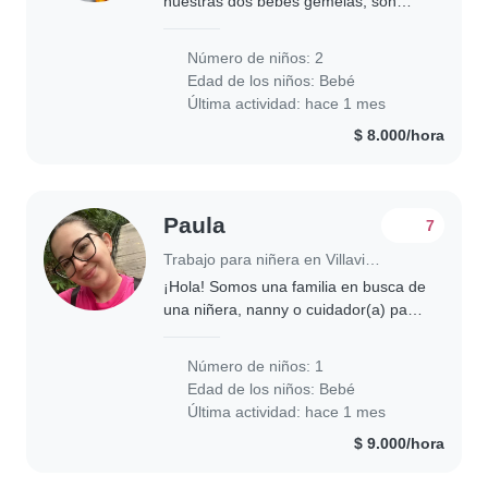
nuestras dos bebés gemelas, son
muy tranquilas y tienen sus horarios
establecidos, Ideal alguien cómodo
Número de niños: 2
con cocinar y/o labores del hogar,
Edad de los niños:
Bebé
que respete..
Última actividad: hace 1 mes
$ 8.000/hora
Paula
7
Trabajo para niñera en Villavicencio
¡Hola! Somos una familia en busca de
una niñera, nanny o cuidador(a) para
nuestro bebé curioso, juguetón y
cariñoso. Necesitamos a alguien
Número de niños: 1
cómodo con mascotas y que disfrute
Edad de los niños:
Bebé
cocinar...
Última actividad: hace 1 mes
$ 9.000/hora