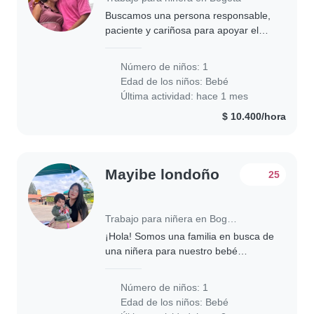
Buscamos una persona responsable,
paciente y cariñosa para apoyar el
cuidado de nuestra bebé recién
nacida. La principal función será el
Número de niños: 1
acompañamiento y cuidado del bebé
Edad de los niños:
Bebé
durante..
Última actividad: hace 1 mes
$ 10.400/hora
Mayibe londoño
25
Trabajo para niñera en Bogotá
¡Hola! Somos una familia en busca de
una niñera para nuestro bebé
curioso, inteligente y tranquilo. Nos
encantaría alguien que pueda cuidar
Número de niños: 1
a nuestro pequeño en nuestro hogar.
Edad de los niños:
Bebé
¡Espero..