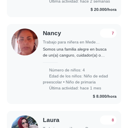
Última actividad: hace 2 semanas
$ 20.000/hora
Nancy
7
Trabajo para niñera en Medellín
Somos una familia alegre en busca
de un(a) canguro, cuidador(a) o
niñera para nuestros cuatro hijos (de
preescolar y escuela primaria).
Número de niños: 4
Nuestros niños son energéticos,
Edad de los niños:
Niño de edad
amigables y..
preescolar
•
Niño de primaria
Última actividad: hace 1 mes
$ 8.000/hora
Laura
8