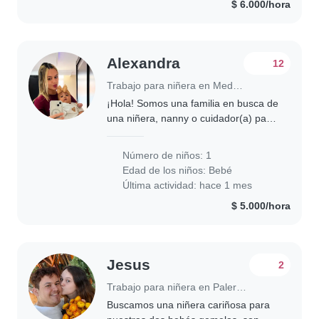
$ 6.000/hora
Alexandra
12
Trabajo para niñera en Medellín
¡Hola! Somos una familia en busca de
una niñera, nanny o cuidador(a) para
nuestro bebé amigable, energético/a
y calmado/a. Nos encantaría alguien
Número de niños: 1
que pueda cuidar a nuestro
Edad de los niños:
Bebé
pequeño/a..
Última actividad: hace 1 mes
$ 5.000/hora
Jesus
2
Trabajo para niñera en Palermo
Buscamos una niñera cariñosa para