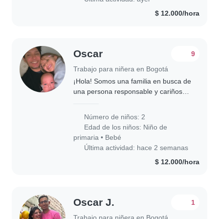
$ 12.000/hora
Oscar
9
Trabajo para niñera en Bogotá
¡Hola! Somos una familia en busca de
una persona responsable y cariñosa
para cuidar a nuestros dos hijos, un
niño en edad escolar y un bebé.
Número de niños: 2
Nuestra familia necesita una persona
Edad de los niños:
Niño de
que..
primaria
•
Bebé
Última actividad: hace 2 semanas
$ 12.000/hora
Oscar J.
1
Trabajo para niñera en Bogotá