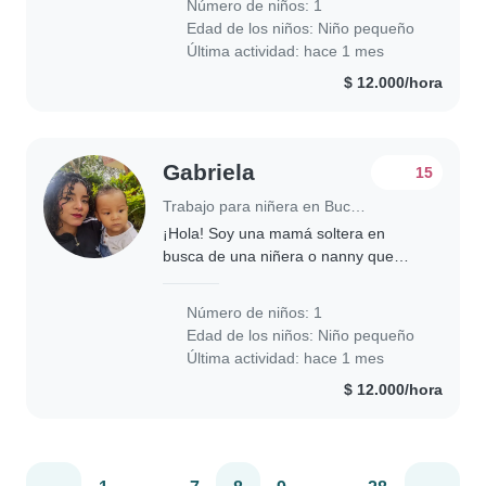
Número de niños: 1
quiero que sea una persona amable,
Edad de los niños:
Niño pequeño
respetuosa..
Última actividad: hace 1 mes
$ 12.000/hora
Gabriela
15
Trabajo para niñera en Bucaramanga
¡Hola! Soy una mamá soltera en
busca de una niñera o nanny que
pueda cuidar a nuestro niño/a de 2
años, que es muy energético,
Número de niños: 1
independiente y curioso. Necesitamos
Edad de los niños:
Niño pequeño
a alguien que se..
Última actividad: hace 1 mes
$ 12.000/hora