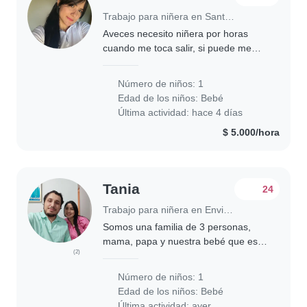
Trabajo para niñera en Santa Marta
Aveces necesito niñera por horas
cuando me toca salir, si puede me
deja su número ya que sería
ocasional y por horas
Número de niños: 1
Edad de los niños:
Bebé
Última actividad: hace 4 días
$ 5.000/hora
Tania
24
Trabajo para niñera en Envigado
Somos una familia de 3 personas,
mama, papa y nuestra bebé que es
(2)
nuestro tesoro mas preciado, somos
personas respetuosas, nos gusta el
Número de niños: 1
orden y la tranquilidad, Dios es el
Edad de los niños:
Bebé
pilar en..
Última actividad: ayer