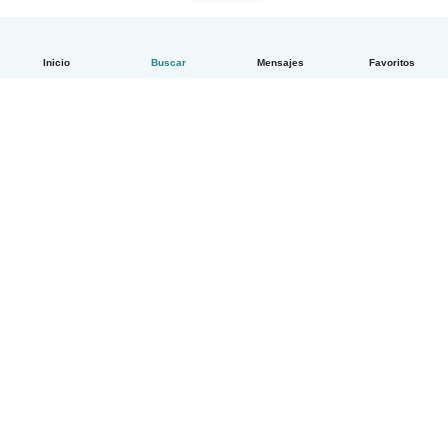
Inicio
Buscar
Mensajes
Favoritos
Español
Cómo funciona
Ayuda
Términos y Privacidad
Precios
Datos de la empresa
Babysits para Empresas
Normas de la comunidad
© Babysits B.V.