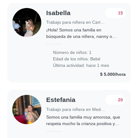
Isabella
15
Trabajo para niñera en Cartagena de Indias
¡Hola! Somos una familia en
búsqueda de una niñera, nanny o
cuidador(a) que pueda cuidar a
nuestro bebé. Nuestro bebé es
Número de niños: 1
calmado/a, juguetón/a y muy
Edad de los niños:
Bebé
curioso/a. Nos encantaría que la..
Última actividad: hace 1 mes
$ 5.000/hora
Estefania
20
Trabajo para niñera en Medellín
Somos una familia muy amorosa, que
respeta mucho la crianza positiva y
quiere lo mejor para su hijo, la
persona que vaya a cuidar a mi hijo