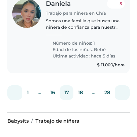
Daniela
5
Trabajo para niñera en Chía
Somos una familia que busca una
niñera de confianza para nuestro
bebé de 1 mes. Buscamos a
alguien amigable, cariñoso y
Número de niños: 1
tranquilo que se sienta cómodo
Edad de los niños:
Bebé
con mascotas y ayudando con
Última actividad: hace 5 días
las..
$ 11.000/hora
1
...
16
17
18
...
28
Babysits
Trabajo de niñera