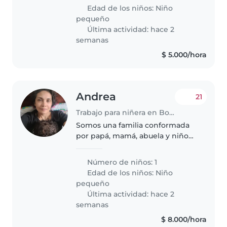
Edad de los niños:
Niño
pequeño
Última actividad: hace 2
semanas
$ 5.000/hora
Andrea
21
Trabajo para niñera en Bogotá
Somos una familia conformada
por papá, mamá, abuela y niño
de 2 años. Estamos buscando
una niñera de confianza que
Número de niños: 1
pueda cuidar de nuestro hijo
Edad de los niños:
Niño
enérgico, curioso e inteligente
pequeño
de lunes..
Última actividad: hace 2
semanas
$ 8.000/hora