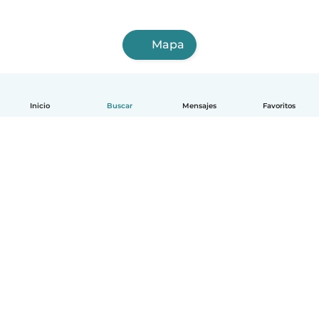
Mapa
Inicio
Buscar
Mensajes
Favoritos
Español
Cómo funciona
Ayuda
Términos y Privacidad
Precios
Datos de la empresa
Babysits para Empresas
Normas de la comunidad