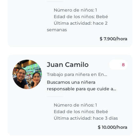
el cuidado de una niña de 1 año y
medio. El cuidado es en mi
Número de niños: 1
hogar, de lunes a viernes, de 9:00
Edad de los niños:
Bebé
a. m. a 5:00 p. m. Si estás..
Última actividad: hace 2
semanas
$ 7.900/hora
Juan Camilo
8
Trabajo para niñera en Envigado
Buscamos una niñera
responsable para que cuide a
nuestro bebé de manera
amorosa y segura. Ideal que se
Número de niños: 1
sienta cómoda cocinando y
Edad de los niños:
Bebé
ayudando con las tareas del
Última actividad: hace 3 días
hogar en nuestro hogar.
$ 10.000/hora