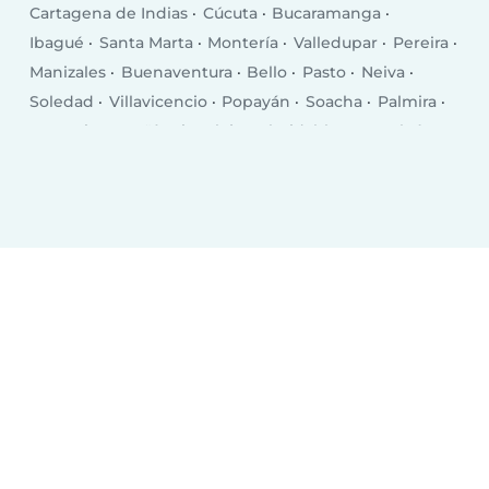
Cartagena de Indias
Cúcuta
Bucaramanga
Ibagué
Santa Marta
Montería
Valledupar
Pereira
Manizales
Buenaventura
Bello
Pasto
Neiva
Soledad
Villavicencio
Popayán
Soacha
Palmira
Armenia
Itagüí
Sincelejo
Floridablanca
Tuluá
Dos Quebradas
Barrancabermeja
Riohacha
Tunja
Yopal
Florencia
Maicao
Piedecuesta
Envigado
Facatativá
Pitalito
Cartago
Zipaquirá