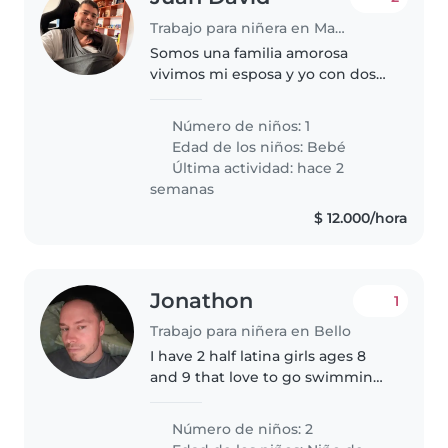
Trabajo para niñera en Manizales
Somos una familia amorosa
vivimos mi esposa y yo con dos
perros y nuestro bebé de 1 mes
de nacido
Número de niños: 1
Edad de los niños:
Bebé
Última actividad: hace 2
semanas
$ 12.000/hora
Jonathon
1
Trabajo para niñera en Bello
I have 2 half latina girls ages 8
and 9 that love to go swimming,
play and the parks and learn
about new cultures.
Número de niños: 2