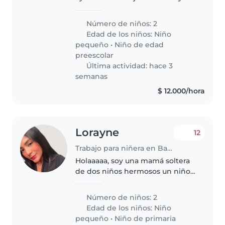
bebé de 2 años en las mañanas
(7 a 12) principalmente es
Número de niños: 2
ayudarme a hacerles desayuno,
Edad de los niños:
Niño
darles la comida, arreglarlas y
pequeño
•
Niño de edad
ayudarme..
preescolar
Última actividad: hace 3
semanas
$ 12.000/hora
Lorayne
12
Trabajo para niñera en Barranquilla
Holaaaaa, soy una mamá soltera
de dos niños hermosos un niño
de 7 años y una niña de 2,
necesitamos una nanny que esté
Número de niños: 2
con nosotros pues trabajo
Edad de los niños:
Niño
mucho todo el día y quiero
pequeño
•
Niño de primaria
alguien..