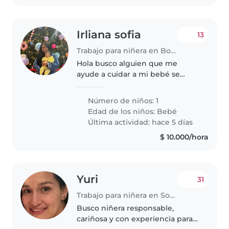
Irliana sofia
13
Trabajo para niñera en Bogotá
Hola busco alguien que me
ayude a cuidar a mi bebé se
llama Anna Sofía tiene 10 meses,
la idea es cuidarla en mi casa de
Número de niños: 1
dos a tres horas diarias. Si estás
Edad de los niños:
Bebé
interesada porfa escríbeme..
Última actividad: hace 5 días
$ 10.000/hora
Yuri
31
Trabajo para niñera en Soacha
Busco niñera responsable,
cariñosa y con experiencia para