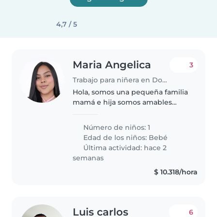
4,7 / 5
Maria Angelica
3
Trabajo para niñera en Dos Quebradas
Hola, somos una pequeña familia
mamá e hija somos amables
alegres cariñosas estamos
buscando una niñera que sea
Número de niños: 1
amable respetuosa y amé
Edad de los niños:
Bebé
compartir y tenerle paciencia a
Última actividad: hace 2
los bebés
semanas
$ 10.318/hora
Luis carlos
6