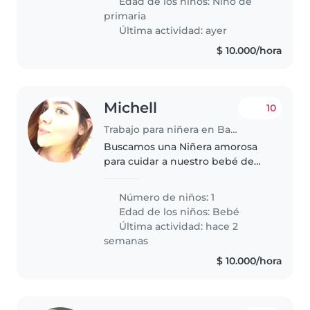
Edad de los niños:
Niño de
primaria
Última actividad: ayer
$ 10.000/hora
Michell
10
Trabajo para niñera en Barranquilla
Buscamos una Niñera amorosa
para cuidar a nuestro bebé de
pocos meses, un niño juguetón y
cariñoso. Necesitamos a alguien
Número de niños: 1
que se sienta cómodo cocinando
Edad de los niños:
Bebé
y ayudando con tareas del
Última actividad: hace 2
hogar...
semanas
$ 10.000/hora