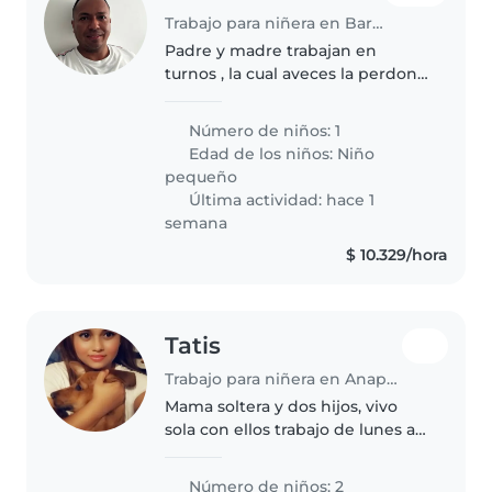
Trabajo para niñera en Barranquilla
Padre y madre trabajan en
turnos , la cual aveces la perdona
se tiene que quedar a cargo de
la niña , llevándola o recogerla
Número de niños: 1
del colegio en ovaciones o
Edad de los niños:
Niño
quedarse con el infante en las..
pequeño
Última actividad: hace 1
semana
$ 10.329/hora
Tatis
Trabajo para niñera en Anapoima
Mama soltera y dos hijos, vivo
sola con ellos trabajo de lunes a
sabado
Número de niños: 2