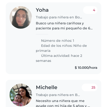
Yoha
4
Trabajo para niñera en Bogotá
Busco una niñera cariñosa y
paciente para mi pequeño de 6
años, juguetón e inteligente.
Necesito alguien con quien se
Número de niños: 1
sienta a gusto y que lo ayude con
Edad de los niños:
Niño de
la tarea escolar. Es un niño..
primaria
Última actividad: hace 2
semanas
$ 10.000/hora
Michelle
25
Trabajo para niñera en Bogotá
Necesito una niñera que me
ayude con mi hija de 5 años y mi